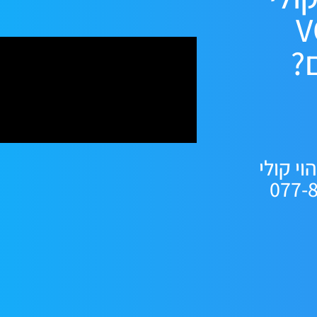
V
?
י קולי