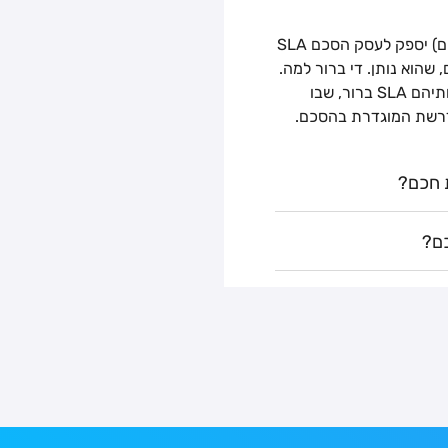
אסור גם לשכוח לדרוש, שספק השירות (בזק עסקים) יספק לעסק הסכם SLA
Servic) על השירותים, שהוא נותן. די ברור למה.
כיום, כמעט כל ספקי שירותי הענן מספקים ללקוחותיהם SLA ברור, שבו
דרשת המוגדרת בהסכם.
 חכם?
ם?