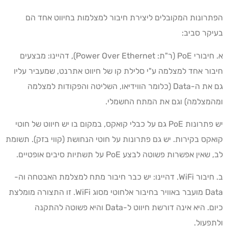
הפתרונות המקובלים ליצירת חיבור למצלמות בחיווט אחד הם
בעיקר סביב:
א. חיבורי PoE (ר"ת: Power Over Ethernet), דהיינו: מבצעים
חיבור אחד למצלמה ע"י סלילת קו של חיווט אתרנט, שמעביר עליו
גם את ה-Data (כלומר הווידיאו, השליטה והפקודות למצלמה
ומהמצלמה) וגם את המתח החשמלי.
יש פתרונות PoE גם על כבלי קואקס, במקום בו יש חיווט של חוטי
קואקס בקירות. יש גם פתרונות על חוטי הנחושת (קווי בזק). תשומת
לב, שאין אפשרות פשוטה לבצע PoE על תשתיות סיבים אופטיים.
ב. חיבור WiFi. דהיינו: יש כבר חיבור מתח למצלמת האבטחה וה-
Data מועבר באוויר בחיבור אלחוטי מסוג WiFi. זו התצורה מומלצת
כיום. היא אינה דורשת חיווט ל-Data והיא פשוטה להתקנה
ולתפעול.