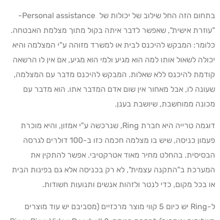
בתחום הזה החל שילוב של יכולות של Personal assistance-
"עוזרת אישית", שאפשר לדבר איתה בקול מתוך מצלמת האבטחה.
כלומר: המבקש להיכנס לבית או למשרד מזוהה ע"י המצלמה והיא
יכולה לשאול אותו למה הוא מגיע ולמי הוא מגיע, אם אין לו הרשאה
קודמת להיכנס ללא שאלות. המבקש להיכנס מדבר עם המצלמה,
שעונה לו, אבל מאחור אין שום אדם המדבר אתו. הוא מדבר עם
מכונה ממוחשבת, שיושבת בענן.
דוגמה טרייה היא חברת Ring, שנרכשה ע"י אמזון, והיא מוכרת
פעמון כניסה, שיש בו מצלמה חכמה כזו ב-100 דולרים לגרסה
הבסיסית. בהחלט מחיר מאוד אטרקטיבי. אפשר להתקין את
המערכת ב"התקנה עצמית", לא רק בכניסה אלא גם בפינות הבית
או בכל מקום, כדי לנטר ולזהות אנשים ותנועות חשודות.
ל-Ring יש כיום 5 קווי מוצר מרכזיים (מסביבם יש עוד מוצרים