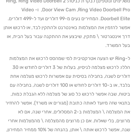
משלימים ונוספים) לבקרת כניסה: Ring, Ring Video Doorbell 2
,Door View Cam ,Ring Video Doorbell Pro ו- Video
Doorbell Elite. המחירים נעים מ-99 דולרים ועד ל-499 דולרים.
אפשר להזמין את המצלמות באינטרנט ולהתקין לבד, או לרכוש אותן
דרך אינטגרטור \ מתקין, שיבצע את ההתקנה עבור בעל הבית, או
בעל המשרד.
ל-Ring יש הצעה אטרקטיבית למי שמהסס לרכוש את המצלמות
הללו: לרכוש מצלמה לניסיון, בעלות של 3 דולרים לחודש או 30
דולרים לשנה, בחבילה בסיסית עם אפשרות לרכוש מצלמה אחת
בלבד, או ב-10 דולרים לחודש או 100 דולרים לשנה, בחבילה עם
ביטוח, שבה אפשר לרכוש כל סוג של מצלמה ללא הגבלת כמות,
בתנאי שזה מיועד לאותה כתובת (מגורים או משרד). אפשר להחזיר
את המצלמה \ המצלמות ב-2 המסלולים, אחרי שנה, אם לא
מרוצים, בלי שאלות. אם כן מרוצים מהמצלמה \ מהמצלמות אחרי
שנה, אפשר לרכוש אותה \ אותן, בהנחה של 10% ממחיר המחירון,