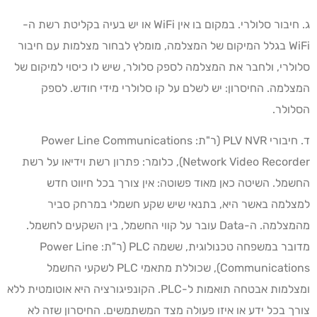
ג. חיבור סלולרי. במקום בו אין WiFi או יש בעיה בקליטת רשת ה-
WiFi בגלל המיקום של המצלמה, מומלץ לבחור מצלמות עם חיבור
סלולרי, ולחבר את המצלמה לספק סלולר, שיש לו כיסוי למיקום של
המצלמה. החיסרון: יש לשלם על קו סלולרי מידי חודש. לספק
הסלולר.
ד. חיבורי PLV NVR (ר"ת: Power Line Communications
Network Video Recorder), כלומר: פתרון רשת וידיאו על רשת
החשמל. השיטה כאן מאוד פשוטה: אין צורך בכל חיווט חדש
למצלמה באשר היא, בתנאי שיש שקע חשמלי במרחק סביר
מהמצלמה. ה-Data עובר על קווי החשמל, בין השקעים לחשמל.
מדובר במשפחה טכנולוגית, ששמה PLC (ר"ת: Power Line
Communications), שכוללת מתאמי PLC לשקעי החשמל
ומצלמות אבטחה תואמות ל-PLC. הקונפיגורציה היא אוטומטית ללא
צורך בכל ידע או איזו פעולה מצד המשתמשים. החיסרון שזה לא