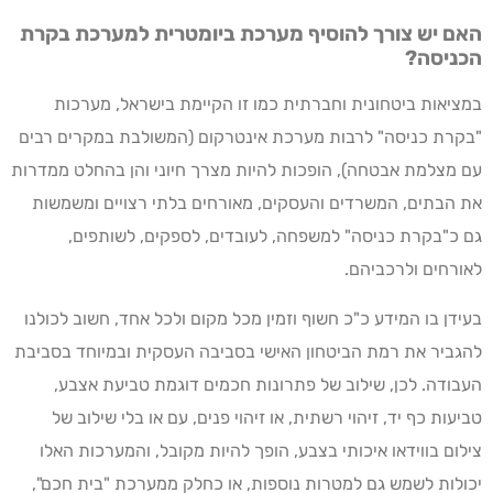
האם יש צורך להוסיף מערכת ביומטרית למערכת בקרת
הכניסה?
במציאות ביטחונית וחברתית כמו זו הקיימת בישראל, מערכות
"בקרת כניסה" לרבות מערכת אינטרקום (המשולבת במקרים רבים
עם מצלמת אבטחה), הופכות להיות מצרך חיוני והן בהחלט ממדרות
את הבתים, המשרדים והעסקים, מאורחים בלתי רצויים ומשמשות
גם כ"בקרת כניסה" למשפחה, לעובדים, לספקים, לשותפים,
לאורחים ולרכביהם.
בעידן בו המידע כ"כ חשוף וזמין מכל מקום ולכל אחד, חשוב לכולנו
להגביר את רמת הביטחון האישי בסביבה העסקית ובמיוחד בסביבת
העבודה. לכן, שילוב של פתרונות חכמים דוגמת טביעת אצבע,
טביעות כף יד, זיהוי רשתית, או זיהוי פנים, עם או בלי שילוב של
צילום בווידאו איכותי בצבע, הופך להיות מקובל, והמערכות האלו
יכולות לשמש גם למטרות נוספות, או כחלק ממערכת "בית חכם",