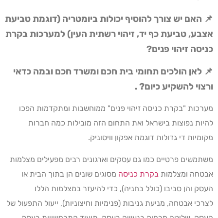
📌 האם יש צורך להוסיף יכולות ביומטריה (דוגמת טביעת
אצבע, טביעת כף יד, זיהוי רשתית העין) למערכות בקרת
כניסה זיהוי פנים?
📌 לאן הולכים תחומי בית חכם ומשרד חכם ובמה כדאי
ורצוי להשקיע כיום? .
מערכות "בקרת כניסה זיהוי פנים" ממוחשבות ומתקדמות הפכו
להיות נפוצות בישראל ואת התחום הזה מובילות כמה חברות
מקומיות די גדולות דוגמת אפקון וויסוניק.
משתמשים פרטיים כמו גם עסקים וארגונים רבים מפעילים מצלמות
אבטחה ומצלמות
בקרת כניסה
מסוגים שונים הן בתוך הבית או
העסק והן סביבו (כולל בחניה), כדי להיעזר במצלמות הללו
לצרכי אבטחה, מניעת גניבות (פנימיות וחיצוניות), ייעול התפעול של
העסק, שליטה מרחוק בנעשה בעסק, תיעוד התרחשויות בעסק