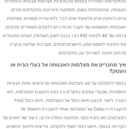
ההתקדמות המהירה בתחום טכנולוגיות מצלמות אבטחה והתחרות
העצומה, שהתפתחה בשוק, מספקות פתרונות מתקדמים וזולים,
וניתן להתקין אותן ולהפעיל אותן לבד, ללא עזרת מומחים. מצלמות
האבטחה הפשוטות של העבר זוכות כיום לדגמים משופרים וחכמים,
ברמה של 4K לפחות (K8 כבר נכנס לשוק העולמי), דגמים המנצלים
את החיבור לסמארטפון, חיישנים חכמים, מערכות שליטה ובקרה
מרחוק וחיבור לשירותי ענן מתקדמים.
איך מחברים את מצלמות האבטחה אל בעלי הבית או
העסק?
בנוסף להחלטה על סוג מצלמות האבטחה שרוכשים, אחת הבעיות
החמורות, שבעלי עסקים נתקלים בה בעת התקנת המצלמות, היא
הצורך ליצור ולבצע חיווט כפול אל המצלמות. חיווט כפול (אחד
להעברת ה-Data של המצלמה ואחד להעברת החשמל אל
המצלמה) הוא בזבוז כסף, תחזוקה כפולה ולרוב: כיעור של חוטים על
הקירות. בנוסף, חיווט כפול חשוף לתקלות, פריצות וחיתוך החוטים.