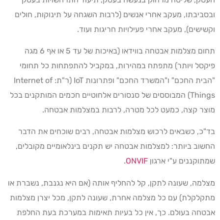
ובסביבתו, מעקב אחרי אנשים (לרבות השגחה על תינוקות, חולים
וקשישים), מעקב אחרי פעילויות חריגות ועוד.
תחום מצלמות אבטחה בווידאו (באיכות של עד 5 או אף 6 מגה
פיקסל ויותר) מתפתח במהירות, במקביל להתפתחות כל תחומי
"הבית החכם" ו"המשרד החכם" ופתרונות IoT (ר"ת: Internet of
Things) המבוססים של סנסורים אלחוטיים חכמים המותקנים בכל
מוצר קצה, כמעט לכל מטרה, לרבות במצלמות אבטחה.
בד"כ, כשבאים לרכוש מצלמות אבטחה, רבים שוכחים את הדבר
החשוב ביותר: למצלמות אבטחה יש תקנים בינלאומיים מקובלים,
שמתוקננים ע"י ארגון
ONVIF
.
מצלמה, שעונה לתקן, קל להחליף אותה (אם היא נגנבת, נשברת או
מתקלקלת) עם כל מצלמה אחרת, שעונה לתקן, מכל יצרן מצלמות
אבטחה בעולם. כך, אין כל בעיות תאימות במערכת בעת החלפת