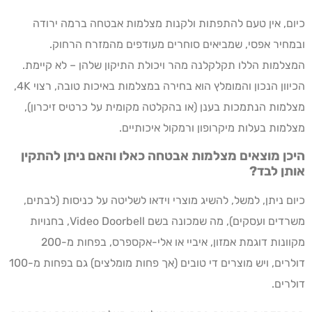
כיום, אין טעם להתפתות ולקנות מצלמות אבטחה ברמה ירודה
ובמחיר אפסי, שמביאים סוחרים מעודפים מהמזרח הרחוק.
המצלמות הללו תקלקלנה מהר ויכולת התיקון שלהן – לא קיימת.
הכיוון הנכון והמומלץ הוא בחירה במצלמות באיכות טובה, רצוי 4K,
מצלמות הנתמכות בענן (או בהקלטה מקומית על כרטיס זיכרון),
מצלמות בעלות מיקרופון ורמקול איכותיים.
היכן מוצאים מצלמות אבטחה כאלו והאם ניתן להתקין
אותן לבד?
כיום ניתן, למשל, להשיג מוצרי וידאו לשליטה על כניסות (לבתים,
משרדים ועסקים), מה שמכונה בשם Video Doorbell, בחנויות
מקוונות דוגמת אמזון, איביי או אלי-אקספרס, בפחות מ-200
דולרים, ויש מוצרים די טובים (אך פחות מומלצים) גם בפחות מ-100
דולרים.