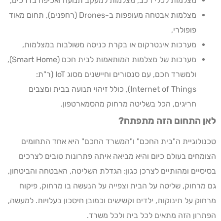
מצלמות לכלי רכב, מצלמות למעקב תנועה ואכיפה בדרכים,
מצלמות אבטחה מעופפות ב-Drones (רחפנים), תחום מאוד
פופולרי,
מערכות אינטרקום או בקרת כניסה משולבות במצלמות,
מערכות של מצלמות המותאמות לבית חכם (Smart Home),
ולמשרד חכם, עם סנסורים וחיישנים מסוג IoT (ר"ת:
Internet of Things), כולל זיהוי תנועה בבית ומצבים
חריגים, הכל בשליטה מרחוק מהסמארטפון.
לאן התחום הזה מתפתח?
טכנולוגיית ה"בית החכם" ו"המשרד החכם" היא אחד התחומים
הצומחים בעולם כיום והיא מביאה איתה פתרונות טובים לצרכים
בסיסיים ומהותיים לצרכן כגון: הגדלת השליטה, האבטחה והביטחון,
גם מרחוק, שליטה על הבית וצפייה על הנעשה בו מרחוק, פיקוח
מרחוק על תינוקות, ילדים וקשישים וכמובן חיסכון בעלויות. למעשה,
הפתרון הזה מתאים לכל בית ולכל משרד.