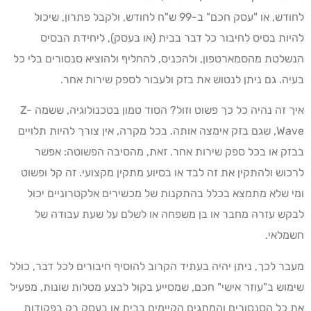
לחודש, או "עסק חכם" ב-99 ש"ח לחודש, ולקבל פתרון, שיכול
להיות בסיס לחיבור כל דבר בבית (או בעסק), ליחידת הבסיס
הנשלטת מהסמארטפון, ולהכניס, להחליף ולהוציא סנסורים בלי כל
בעיה. גם ניתן לנטוש את בזק ולעבור לספק שירות אחר.
איך זה נהיה כל כך פשוט וזול? הסוד טמון בטכנולוגיה, ששמה Z-
Wave, שגם בזק אימצה אותה. בכל מקרה, אין צורך להיות תלויים
בבזק או בכל ספק שירות אחר. זאת, מהסיבה הפשוטה: אפשר
לרכוש ולהתקין את זה לבד או בסיוע מתקין מקצועי. זה קל ופשוט
ומי שלא מתמצא בכלל בהתקנות של מכשירים אלקטרוניים יכול
לבקש עזרה מחבר או בן משפחה או לשלם על שעת עבודה של
חשמלאי.
מעבר לכך, ניתן יהיה בעתיד הקרוב להוסיף חיבורים לכל דבר, כולל
שימוש ב"עוזר אישי" חכם, שמסייע בקול לבצע מטלות שונות, מפעיל
את כל הסנסורים והמתגים הקיימים בבית או בעסק רק בפקודות