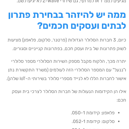
מגיעים לממ"ד או למרתף, גם שידורי Z-Wave לא יגיעו לשם.
ממה יש להיזהר בבחירת פתרון
לבתים ועסקים חכמים?
כיום, 3 חברות הסלולר הגדולות (פרטנר, סלקום, פלאפון) מציעות
לשוק פתרונות של בית ועסק חכם, בפתרונות קנייניים וסגורים.
יתרה מכך, הלקוח מקבל מספק השירות הסלולרי מספר סלולרי
ו"ננעל" עם המספר הסלולרי הזה לעולמים (משרד התקשורת נתן
אישור לחברות הללו לא לנייד מספרי סלולר בשירותי ה-IoT שלהן).
אילו הן הקידומות הנעולות של חברות הסלולר לצרכי בית ועסק
חכם:
פלאפון: קידומת 050-1.
סלקום: קידומת 052-1.