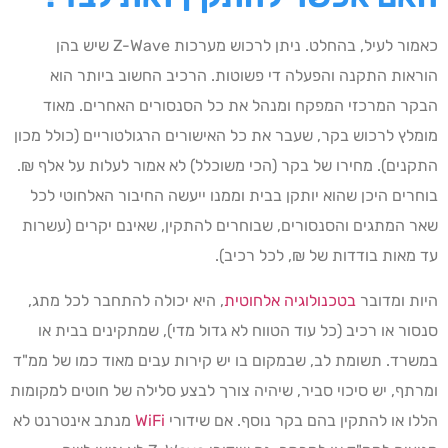
כאמור לעיל, בהחלט. ניתן לרכוש מערכות Z-Wave שיש בהן
הוראות התקנה והפעלה די פשוטות. הרכיב החשוב ביותר הוא
הבקר המרכזי המפקח ומנהל את כל הסנסורים האחרים. מאוד
מומלץ לרכוש בקר, שעבר את כל האישורים הרגולטוריים (כולל מכון
התקנים). מחירו של בקר (הכי משוכלל) לא אמור לעלות על אלף ₪.
בוחרים היכן שהוא יותקן בבית וממנו ייעשה החיבור האלחוטי לכל
שאר המתגים והסנסורים, שבוחרים להתקין, שאינם יקרים (עשרות
עד מאות בודדות של ₪, לכל רכיב).
היות ומדובר
בטכנולוגיה אלחוטית
, היא יכולה להתחבר לכל מתג,
סנסור או רכיב (כל עוד הטווח לא גדול מדי), שמתקינים בבית או
במשרד. תשומת לב, שבמקום בו יש קירות עבים מאוד כמו של ממ"ד
ומרתף, יש סיכוי סביר, שיהיה צורך לבצע סלילה של חוטים למקומות
הללו או להתקין בהם בקר נוסף. אם שידורי
WiFi
מנתב אינטרנט לא