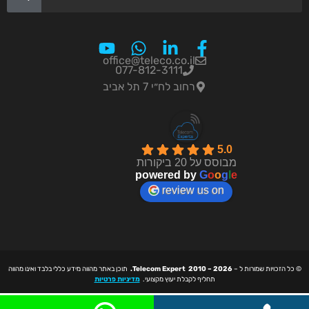
office@teleco.co.il
077-812-3111
רחוב לח״י 7 תל אביב
5.0
מבוסס על 20 ביקורות
powered by
G
o
o
g
l
e
review us on
© כל הזכויות שמורות ל –
Telecom Expert 2010 – 2026.
תוכן באתר מהווה מידע כללי בלבד ואינו מהווה
תחליף לקבלת יעוץ מקצועי.
מדיניות פרטיות