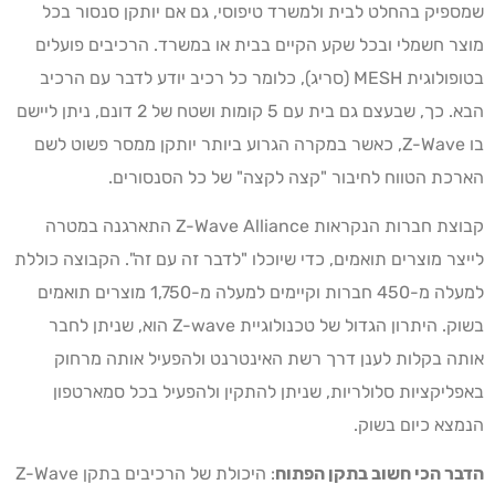
שמספיק בהחלט לבית ולמשרד טיפוסי, גם אם יותקן סנסור בכל
מוצר חשמלי ובכל שקע הקיים בבית או במשרד. הרכיבים פועלים
בטופולוגית MESH (סריג), כלומר כל רכיב יודע לדבר עם הרכיב
הבא. כך, שבעצם גם בית עם 5 קומות ושטח של 2 דונם, ניתן ליישם
בו Z-Wave, כאשר במקרה הגרוע ביותר יותקן ממסר פשוט לשם
הארכת הטווח לחיבור "קצה לקצה" של כל הסנסורים.
קבוצת חברות הנקראות Z-Wave Alliance התארגנה במטרה
לייצר מוצרים תואמים, כדי שיוכלו "לדבר זה עם זה". הקבוצה כוללת
למעלה מ-450 חברות וקיימים למעלה מ-1,750 מוצרים תואמים
בשוק. היתרון הגדול של טכנולוגיית Z-wave הוא, שניתן לחבר
אותה בקלות לענן דרך רשת האינטרנט ולהפעיל אותה מרחוק
באפליקציות סלולריות, שניתן להתקין ולהפעיל בכל סמארטפון
הנמצא כיום בשוק.
הדבר הכי חשוב בתקן הפתוח
: היכולת של הרכיבים בתקן Z-Wave