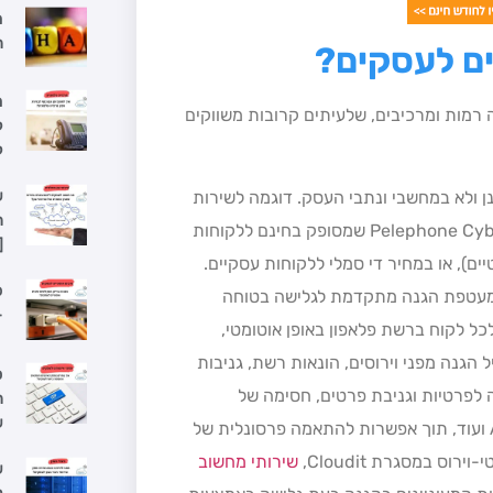
ה
ים לעסקים?
מ
ה רמות ומרכיבים, שלעיתים קרובות משווקים
ל
ל
ש
ן ולא במחשבי ונתבי העסק. דוגמה לשירות
ה
כזה הוא השירות החדש של חברת פלאפון, שירות בשם ,Pelephone Cyber שמסופק בחינם ללקוחות
[
קוחות פרטיים), או במחיר די סמלי ללקוחות עסקיים.
פ
–
לכל לקוח ברשת פלאפון באופן אוטומטי,
הגנה מפני וירוסים, הונאות רשת, גניבות
ס
לטות, איומי חדירה לפרטיות וגניבת פרטים, חסימה של
ה
ש
קישורים חשודים ברשת, Anti-Malware, Anti-Phishing ועוד, תוך אפשרות להתאמה פרסונלית של
ס במסגרת Cloudit,
שירותי מחשוב
ש
ל