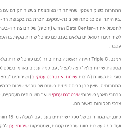
התחרות בשוק העסקי, שהייתה די מצומצמת בעשור הקודם עם מח
,בין היתר, עם כניסתה של בינת-עסקים, חברת בת בקבוצת רד-בי
לתפעול את ה-Data Center החדש (יחסית) של ק
לשירותים וירטואליים מלאים בענן, עם פורטל שירות מקיף, בו העס
עכבר.
אמנם, Triple C הייתה ראשונה בתחום זה (עם פורטל שירו
מספקת שירות מלא "קצה לקצה", עם כמה עננים בארץ ובעולם (ל
סוגי התקשורת (לרבות
שירותי אינטרנט עסקיים
ברחבי הארץ לשירותי
אינטרנט עסקי
ושאר השירותים העסקיים, עם
צרכי הלקוחות באשר הם.
ועוד כמה עשרות חוות שרתים קטנות, שמספקות
שירותי ענן
ללקו