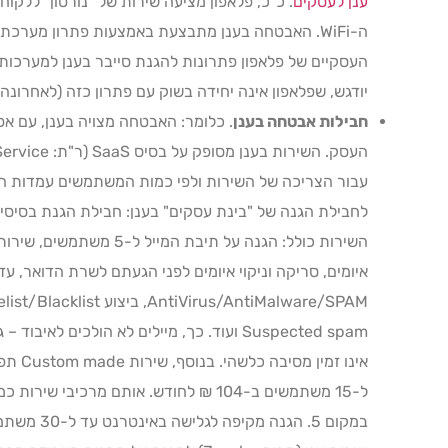
ענן לעסקים
. כ"כ, פלאפון מציעה שירות של "נורטון" ללקו
ה-WiFi. האבטחה בענן מתבצעת באמצעות פתרון מערכת
יודגש, שפלאפון אינה יחידה בשוק עם פתרון כזה (לאחרונ
חבילות אבטחה בענן
. כלומר: האבטחה מצויה בענן, עם א
עבור הצריכה של השירות ולפי כמות המשתמשים עמדות הק
איומים, סריקה וניקוי איומים לפני הגעתם לשרת הדואר, עד
Suspected spam ועוד. כך, מיילים לא הולכים ל
אינו זמ