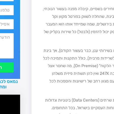
ירים בשמיים, קיבלה מפנה בעשור הנוכחי,
נת, שהחלה לשווק בפורטל מקוון וקל
בוצת רד-בינת בירושלים, שמה שמייחד אותו הוא המעבר
ק יכול להזמין (ולבטל) כל שירות בקליק של
ת מלא בשירותי ענן, כבר בעשור הקודם), אך בינת
שרידות מרבית), כולל התקנות ותמיכה לכל
) ושירותים "בחצר הלקוח" (On Premise), מה שחסר אצל
ת
מתחרותיה, שאין להן פריסה פיזית בשטח של טכנאי שירות לתמיכה 247X ואין להן תשתית פיזית משלהן
נמאס לכם
 מגוון רחב של רישיונות והסמכות לכל
ומח
כיום, יש מגוון רחב של ספקי שירותים בענן, עם למעלה מ-15 חוות שרתים (Data Centers) בינוניות וגדולות
חות העסקיים בישראל, בכל התחומים.