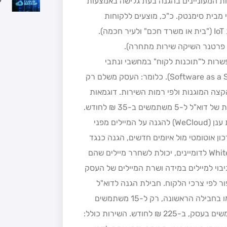
חות המעוניינים בהגנה בעת גלישה באמצעות
י מבית סימנטק. כ"כ, מוצעים ללקוחות
העסקיים של פלאפון פתרונות להגנת סייבר בענן למערכות IoT ("בית או משרד חכם" ולעיר חכמה).
ה פרטנר השיקה שירות מתחרה).
פשרות ל"תוכנות לקוח" במחשבי ונתבי
העסק. השירות בענן מסופק על בסיס SaaS (ר"ת: Software as a Service). כלומר: העסק משלם רק
צה המוגנות ולפי רמות השירות. דוגמאות
לחבילת הגנה של "בינת עסקים" בענן: חבילת הגנת בסיסית של דוא"ל ל-5 משתמשים ב-35 ₪ לחודש.
השירות כולל: הגנה על תיבת המייל ל-5 משתמשים, שירות ענן (WeCloud) להגנה על המיילים מפני
כון אוטומטי מול איומים חדשים, הגנה כנגד
AntiVirus/AntiMalware/SPAM, ביצוע Whitelist/Blacklist לדומיינים, יכולת לשחרר מיילים שהם
איבוד – גיבוי למיילים במידה ושרת המיילים של העסק
ין מסיבה כלשהי. בנוסף, שירות Custom made תפור לפי צרכי הלקוח. חבילת הגנה לדוא"ל
ל-15 משתמשים ב-104 ₪ לחודש. אותם מרכיבי שירות כמו בחבילה הראשונה, רק ל-15 משתמשים
במקום 5. הגנה מקיפה לגלישה באינטרנט עד ל-30 משתמשים בעסק, ב-225 ₪ לחודש. השירות כולל: