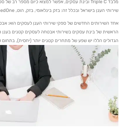
מלבד Triple C ובינת עסקים, אפשר למצוא כיום מספר רב 
שירותי הענן בישראל ובכלל זה: בזק בינלאומי, בזק, הוט, MedOne, סלקום, פרטנר, טלדור, תים, IBM ועוד.
אחד השירותים החדשים של ספקי שירותי הענן לעסקים הוא: אב
הראשית של בינת עסקים בשירותי אבטחה לעסקים קטנים בענן הי
הגדולים הללו יש שפע של מתחרים קטנים יותר (יחסית), בתחום 