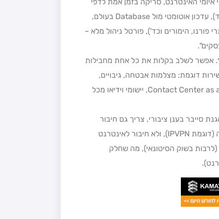
ת העבודה מפני איומי האינטרנט, סריקה בזמן אמת לדפי
האינטרנט עבור איומים (וירוסים, סוסים טרויאנים, BOT ועוד), עדכון אוטומטי מול Database בעולם,
שה לאתרי פורנו, הימורים וכד'), פורטל ניהול מלא –
סקים".
. אפשר לשלב בקלות את כל אחת מחבילות
רות דוגמת: מצלמות אבטחה, גיבויים,
Office365, שרתים וירטואליים, טלפוניה בענן, Contact Center as a Services, יישומי וידיאו מכל
ת סייבר בענן ציבורי, צריך גם חיבור
תקשורת איכותי (קו עם SLA), במסגרת חבילת תקשורת מתאימה (דוגמת IPVPN), ולא חיבור לאינטרנט
 לאינטרנט (לרבות בשוק הסיטונאי), מה שחלק
נט).