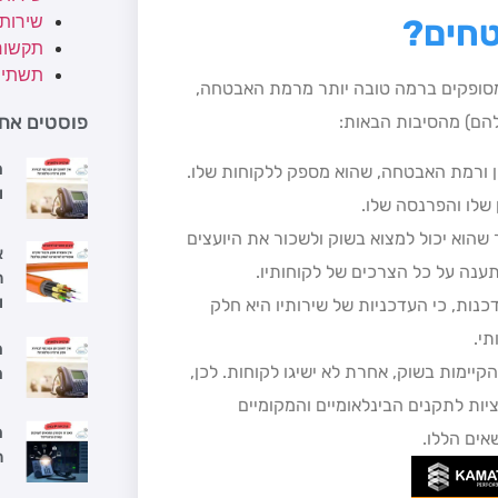
שירות
טחים?
תקשור
תשתיו
מסופקים ברמה טובה יותר מרמת האבטחה,
פוסטים אחר
להם) מהסיבות הבאות:
מ
ן ורמת האבטחה, שהוא מספק ללקוחות שלו.
ו
 שלו והפרנסה שלו.
שהוא יכול למצוא בשוק ולשכור את היועצים
א
ענה על כל הצרכים של לקוחותיו.
ה
ו
נות, כי העדכניות של שירותיו היא חלק
י.
מ
קיימות בשוק, אחרת לא ישיגו לקוחות. לכן,
מ
יות לתקנים הבינלאומיים והמקומיים
מ
אים הללו.
ה