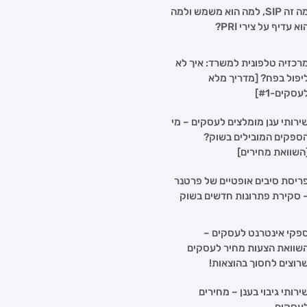
מה זה SIP, למה הוא משמש ולמה
וא עדיף על צירי PRI?
רכזיה טלפונית למשרד: איך לא
יפול בפח? [מדריך מלא
עסקים-#1]
ירותי ענן מומלצים לעסקים – מי
ספקים המובילים בשוק?
השוואת מחירים]
ריסת סיבים אופטיים של פרטנר
 סקירת פתרונות חדשים בשוק
פקי אינטרנט לעסקים –
שוואת הצעות מחיר לעסקים
רוצים לחסוך בהוצאות!
ירותי גיבוי בענן – מחירים
עסקים