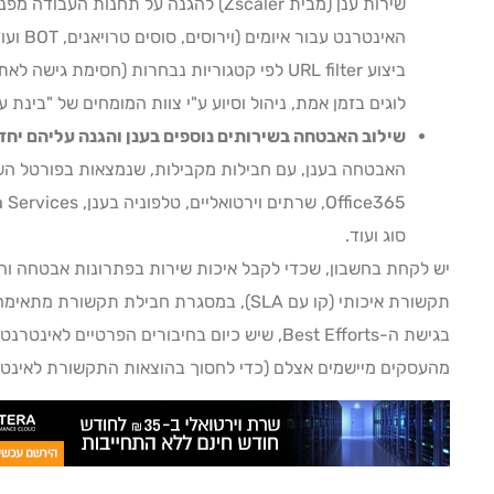
שירות ענן (מבית Zscaler) להגנה על תחנו
ביצוע URL filter לפי קטגוריות נבחרות (חסימת גי
לוגים בזמן אמת, ניהול וסיוע ע"י צוות המומחים של "בינת ע
שילוב האבטחה בשירותים נוספים בענן והגנה עליהם יחד
האבטחה בענן, עם חבילות מקבילות, שנמצאות בפורטל השי
סוג ועוד.
יש לקחת בחשבון, שכדי לקבל איכות שירות בפתרונות אבטחה והגנ
בגישת ה-Best Efforts, שיש כיום בחיבורים הפרטיים
מהעסקים מיישמים אצלם (כדי לחסוך בהוצאות התקשורת לאינטר