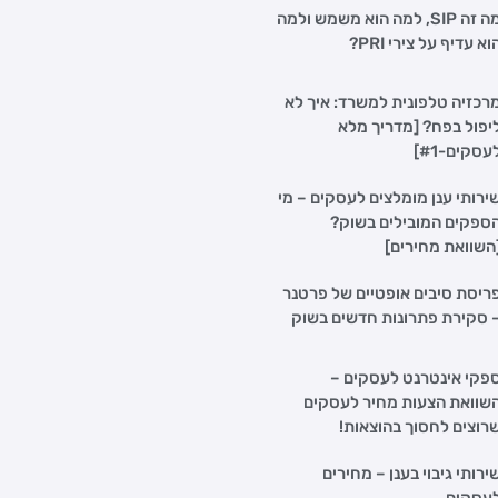
מה זה SIP, למה הוא משמש ולמה
וא עדיף על צירי PRI?
רכזיה טלפונית למשרד: איך לא
יפול בפח? [מדריך מלא
עסקים-#1]
ירותי ענן מומלצים לעסקים – מי
ספקים המובילים בשוק?
השוואת מחירים]
ריסת סיבים אופטיים של פרטנר
 סקירת פתרונות חדשים בשוק
פקי אינטרנט לעסקים –
שוואת הצעות מחיר לעסקים
רוצים לחסוך בהוצאות!
ירותי גיבוי בענן – מחירים
עסקים