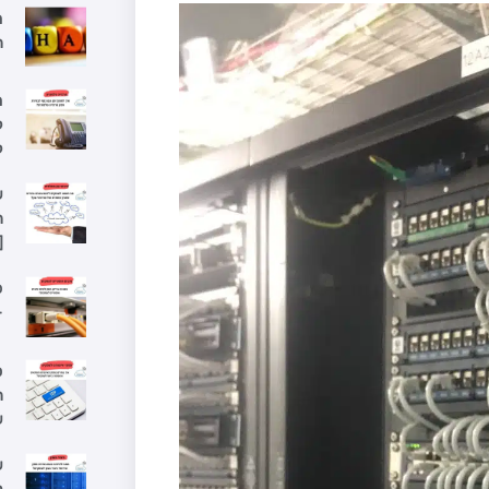
ה
מ
ל
ל
ש
ה
[
פ
–
ס
ה
ש
ש
ל