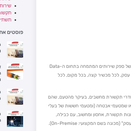
שירות
תקשור
תשתיו
פוסטים אחר
מ
ו
) של ספק שירותים המתמחה בתחום ה-Data
א
ה
לכל עסק, לכל מכשיר קצה, בכל מקום, לכל
ו
מ
וחדרי תקשורת מחשבים, בעיקר מהטעם, שהם
מ
 או שמטעמי אבטחה (ומטעמי חששות של בעלי
מ
ות תקשורת, אחסון ומחשוב, עם כבילה,
ה
ונה בשם המקצועי: On-Premise).