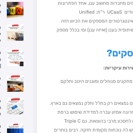
ם מחברות מחשוב ענן. אחד הפתרונות
ה
המתקדמים ביותר הוא תחום שירותי תקשורת, מחשוב ושיתוף אחודים UCaaS ר"ת: Unified
רבה מאוד ספקים ואינטגרטורים המספקים את הכיוון הזה
מ
ופית בענן (ואיזה ענן) ומי בכלל מספק
ל
ל
סקים
?
ש
ה
[
פ
ה מרכזי מחשוב ענקיים (Data Centers), מתקנים מנוהלים ומוגנים היטב וחלקם
–
ס
ם נמצאים רק בחו"ל וחלק נמצאים גם בארץ.
ה
יה (לאחרונה אמזון עברה למדידת שימוש ברמת
ש
שניות, כדי לספק שירות בדיוק רב של מדידת השימוש, מה שמביא לחסכון מרבי בהוצאות. גם Triple C
ש
יש לה נוכחות מקומית חזקה. רבים בוחרים
ל