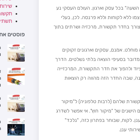
שירות
השעה" בכל עסק וארגון. העולם העסקי נע
תקשור
ו ללא לקוחות וללא פרנסה. לכן, בעלי
תשתיו
צורך בחדר תקשורת, מרכזיה ושרתים בתוך
פוסטים אחר
מ
מוחלט. אמנם, עסקים וארגונים זקוקים
ו
 מדובר בסעיפי הוצאה בלתי נשלטים. הדרך
יוד ולהפוך את חדר התקשורת, המרכזייה
א
ה, שבה החדר הזה מהווה רק הוצאות
ה
ו
מ
שורת שלהם (לרבות טלפוניה) ל"מיקור
מ
ן המונחים. Hosting ו – VPS הם המונחים הישנים של "מיקור חוץ". אי אפשר לשדרג
ענן. לקוח, שבוחר בפתרון כזה, "נלכד"
מ
ה
רותי ענן.