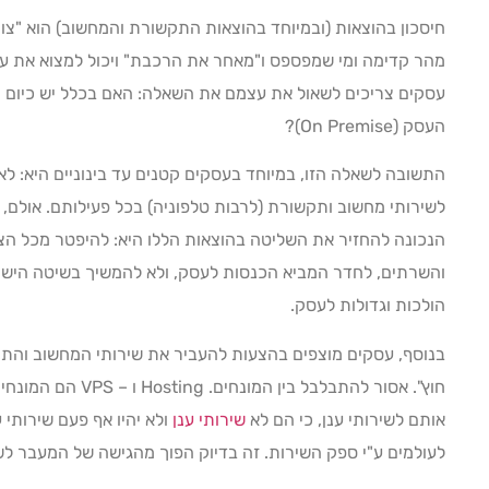
חיסכון בהוצאות (ובמיוחד בהוצאות התקשורת והמחשוב) הוא "צו 
מהר קדימה ומי שמפספס ו"מאחר את הרכבת" ויכול למצוא את עצמ
עסקים צריכים לשאול את עצמם את השאלה: האם בכלל יש כיום 
העסק (On Premise)?
התשובה לשאלה הזו, במיוחד בעסקים קטנים עד בינוניים היא: לא 
לשירותי מחשוב ותקשורת (לרבות טלפוניה) בכל פעילותם. אולם,
הנכונה להחזיר את השליטה בהוצאות הללו היא: להיפטר מכל הצ
והשרתים, לחדר המביא הכנסות לעסק, ולא להמשיך בשיטה הישנ
הולכות וגדולות לעסק.
בנוסף, עסקים מוצפים בהצעות להעביר את שירותי המחשוב והתק
חוץ". אסור להתבלבל בי
אותם לשירותי ענן, כי הם לא
שירותי ענן
ולא יהיו אף פעם שירותי 
לעולמים ע"י ספק השירות. זה בדיוק הפוך מהגישה של המעבר לשי