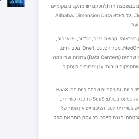
ים במשבצת הזו (לחלקם
יש
מתקנים מקומיים
בישראל): מיקרוסופט – Azure, רקספייס, IBM, סיסקו, גוגל-Cloud, עליבאבא Alibaba, Dimension Data
בינלאומי, קבוצת בינת, טלדור, ווי-אנקור,
טריפל-סי (Triple C), בזק עסקים, הוט, סלקום, פרטנר, MedOne, OMC, מטריקס, נס, One1, מלם-תים,
Kamatera, אדגר, פלאפון ועוד. סה"כ יש בישראל מעל ל-30 חוות שרתים (Data Centers) גדולות ועוד כמה
שמספקות שירותי ענן ציבוריים לעסקים
השירותים, שחברות מחשוב ענן מספקים, כוללים מגוון רחב של אפשרויות, והעיקריים שבהם כיום הם: PaaS
(פלטפורמה כשירות) ו-IaaS (תשתית כשירות). שיטת התשלום זהה כמעט בכולם: SaaS (תוכנה כשירות,
ש בשירותי הענן הציבוריים אין ספור של
אבטחה והגנת סייבר. כל עסק בוחר את ספק