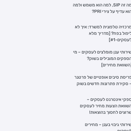
מה זה SIP, למה הוא משמש ולמה
וא עדיף על צירי PRI?
רכזיה טלפונית למשרד: איך לא
יפול בפח? [מדריך מלא
עסקים-#1]
ירותי ענן מומלצים לעסקים – מי
ספקים המובילים בשוק?
השוואת מחירים]
ריסת סיבים אופטיים של פרטנר
 סקירת פתרונות חדשים בשוק
פקי אינטרנט לעסקים –
שוואת הצעות מחיר לעסקים
רוצים לחסוך בהוצאות!
ירותי גיבוי בענן – מחירים
עסקים