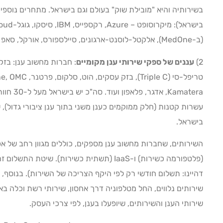
בשירותיה והיא "מובילת שוק" בעולם וגם בישראל. מתחרים נוספ
(ב-MedOne), אלקטל-לוסנט-ארגונים, סיילספורס, אורקל, סאפ ועוד.
2)
עננים של ספקי שירותי ענן מקומיים
: חברות מחשוב ענן: בזק 
עשרות קטנות (חלק ממוקמים כענן משני בתוך ענן ציבורי גדול), 
בישראל.
דהיינו: תשלום חודשי רק לפי היקף הצריכה של השירות). בנוסף, י
שירותים נלווים, החל מטלפוניה דרך אחסון, שירותי רשת וכלה ב
שירותי הענן והשירותים, שיופעלו בענן, לפי צרכי העסק.