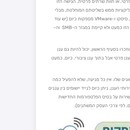
ים מקומיים נבנים על בסיס Data Center פרטי, או חוות שרתים פרטית. הגישה הזו
פליקציות ממש בשליטתם המוחלטת, מבלי
לוותר על היתרונות, שבשימוש בשירותי ענן. החברות Dell-EMC, סיסקו ו-VMware מספקות כיום (יש עוד
מתחרים), פתרונות מובילים בשוק להקמת עננים פרטיים. הגישה הזו כמעט ולא קיימת במגזר ה-SMB וה-
זכרו בסעיף הראשון, יכול להיות גם ענן
 פרטי אבל בתוך ענן ציבורי. כיום, כמעט
נים שלו. אין כל מניעה, שלא להפעיל כמה
י הענן, ניתן כיום לנייד יישומים בין עננים
ם שירות על בסיס הפלטפורמות החדישות
ם, לפי צרכי העסק המשתנים).