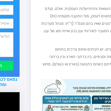
בהוצאות וההתייעלות העסקית. אולם, קודם
לכל החלטה, יש לבחור את סוג הענן (פרטי, ציבורי או היברידי) המתאים לעסק, מול התקנה מקומית (On
ובארגונים שאין בהם מנמ"ר [ר"ת: מנהל מערכות
המעבר לשירותי ענן נכון ואיזה סוג של ענן
קיים, יש לעיתים אותם צרכים בתחום
וסניפים, בין ברחבי הארץ ובין ברחבי
דתם כשהם בתנועה (בארץ או בעולם), מחוץ
ת
נמאס לכם
ומח