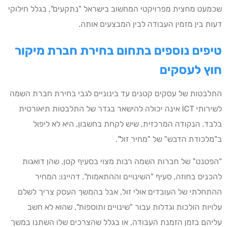
שכמעט מחצית מפרויקטי המחשוב בישראל "נתקעים", בגלל חילוקי
דעות בין מזמין העבודה לבין המבצעים אותה.
טיפים נוספים בתחום בחירת חברת מיקור
חוץ לעסקים
התלבטות של עסקים קטנים עד בינוניים לגבי בחירת חברת השמה
לשירותי ICT אינה יכולה להישאר בגדר של התלבטות תיאורטית
בלבד. הנקודה המרכזית, שיש לקחת בחשבון, היא לא ליפול
ב"מלכודת הדבש" של "מחיר זול".
"הפטנט" של חברות השמה רבות מצוי בסעיף קטן, שהן דואגות
להכניס בחוזה, סעיף "השינויים וההתאמות". דהיינו: המחיר
ההתחלתי של העובדים אולי זול, אבל בהמשך העסק צריך לשלם
עלויות הולכות וגדלות עבור "שינויים ותוספות", שהוא לא חשב
עליהם בזמן הזמנת העבודה, או בגלל שהצרכים שלו השתנו במשך