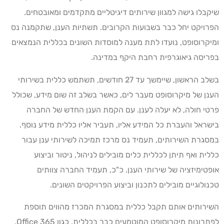
שיקבלו גישה למגוון שירותים דיגיטליים מתקדמים ומאובטחים.
הפרויקט יחל כבר בשבועות הקרובים. תשתיות הענן, שתקמנה נס
ומיקרוסופט, נועדו לתת מענה למוסדות השונים בכללית הנמצאים
בפריסה גיאוגרפית רחבת היקף במדינה.
בשלב הראשון, שיימשך עד 27 חודשים, תשתמש כללית בשירותי
הענן של מיקרוסופט מעבר לים, כאשר בשלב זה שום מידע, שכולל
פרטי חולה, לא יעלה לענן. עם הקמת הענן החדש של החברה
בישראל והעברת כל המידע אליו, תעביר אליו כללית מידע נוסף.
במסגרת השירותים, תעמיד נס מרכז תמיכה לשירותי ענן עבור
כללית ואף תיתן לכללית כלים מובילים לניהול, ניטור וביצוע
אופטימיזציה של שירותי הענן. כ"כ, תעמיד החברה צוותים
טכנולוגיים מובילים לתכנון וביצוע הפרויקטים השונים.
השירותים אותם תקבל כללית במסגרת המכרז מהווים תוספת
לפתרונות מיקרוסופט המוטמעים כבר בכללית, כגון Office 365,