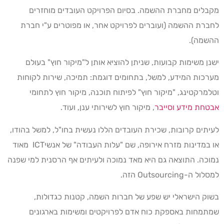
מקבלים מחברת ההשמה. בסיום הפרויקט העובדים מוחזרים
לחברת ההשמה (ועוברים לפרויקט אחר, או מפוטרים ע"י חברת
ההשמה).
ישנן משימות קבועות, שניתן להוציא אותן ל"מיקור חוץ" בעולם
מערכות המידע, למשל, בתחומים דוגמת: תמיכה, שירות לקוחות
וטלמרקטינג, "מיקור חוץ" לפיתוח תוכנה, מיקור חוץ לתחומי
אבטחת מידע וסייבר
, מיקור חוץ לשירותי ענן, ועוד.
לעיתים קרובות, שכירת העובדים הללו נעשית בחו"ל, למשל בהודו,
או במדינות מזרח אירופה, שם "עלות העבודה" של אנשיICT מאוד
נמוכה. התוצאה גם היא מאד נמוכה ולעיתים אף הרסנית למי שפנה
למסלול ה-Outsourcing הזה.
בשוק הישראלי יש שפע של חברות השמה, קטנות כגדולות,
שמתמחות באספקת כוח אדם לפרויקטים ומשימות בארגונים