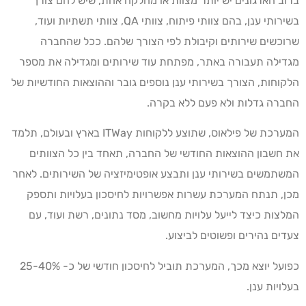
ברוב הארגונים יש יותר מצוות או מחלקה אחת, שיש להם צורך
בשירותי ענן, בהם צוותי פיתוח, צוותי QA, צוותי תשתיות ועוד,
שרוכשים שירותים וקיבולת לפי הצורך שלהם. ככל שהחברה
מגדילה תעבורה באתר, מפתחת עוד שירותים ומגדילה את מספר
הלקוחות, הצורך בשירותי ענן נוספים גובר וההוצאות החודשיות של
החברה גדלות ולא פעם ללא בקרה.
המערכת של פילאוס, שתוצע ללקוחות ITWay בארץ ובעולם, תלמד
את חשבון ההוצאות החודשי של החברה, תאחד בין כל הצוותים
המשתמשים בשירותי ענן ותבצע אופטימיזציה של השירותים. לאחר
מכן, תנתח המערכת עשרות אפשרויות לחיסכון בעלויות ותספק
המלצות כיצד לייעל עלויות מחשוב, מסד נתונים, רשת ועוד, עם
צעדים נהירים ופשוטים לביצוע.
כפועל יוצא מכך, המערכת תוביל לחיסכון חודשי של כ- 25-40%
בעלויות ענן.