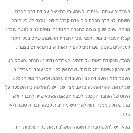
לעובדים עצמם יש יתרון משמעותי במציאת עבודה דרך חברת
השמה ולא דרך חברת כוח אדם קבלנית של "גולגלות". בין היתר
מאחר, שאם יש קיצוצים בחברה המזמינה, נוטים לרוב לפטר עובדי
קבלן העובדים מולו, לפני עובדי חברת ההשמה, שהם בעלי זיקה
למנהלים בעסק, שנותנים להם הוראות ועובדים איתם בצמוד.
מנגד, מנקודת ראות של מזמיני העבודה (דהיינו: מנהלי העסקים),
יש יתרון לשיטת "הגולגלות", שבה אין כל "יחסי עובד ומעביד" בין
העסק מזמין העבודה לבין העובדים עצמם, אלא רק מול הקבלן,
שנותן את ההוראות לעובדים. מצד שני, יש להחלטה כזו השפעה על
היחס של העובד הקבלני לעבודתו. אם הוא לא שייך לחברה ולא
מרגיש חלק ממנה, הוא לא ירגיש מחויבות לבצע עבודה טובה ו/או
בזמן.
מכאן, יש לחפש חברות השמה המשלבות את כל העולמות יחד,