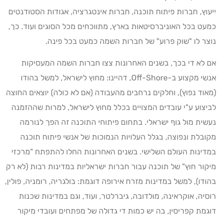
ייעוץ, חברות פיתוח תוכנה, חברות אינטגרציה, אגודות הסטודנטים
כמעט בכל האוניברסיטאות בארץ, מתווכחים מכל הסוגים ועוד. כך,
נוצר לו "שוק פרוע" של חברות השמה כמעט בכל פינה.
אם לא די בכך, בשנים האחרונות צצו חברות השמה המעסיקות
אנשי מקצוע ב-Off-Shore, דהיינו: מחוץ לישראל, למשל בהודו
(מאוד נפוץ), וחלקים נרחבים מהעבודה (אם לא כולה) יוצאים החוצה
לביצוע ע"י עובדים המצויים בכלל מחוץ לישראל, למרות שההזמנה
נעשית מול גוף ישראלי. בתחום פיתוחי התוכנה זה הפך לנורמה
מקובלת ונפוצה, בגלל העלויות הנמוכות של אנשי פיתוח תוכנה
במדינות העולם השלישי. בשנים האחרונות החלו להתפתח "מרכזי
מיקור חוץ" של תוכנה עבור חברות ישראליות במדינות רבות (לא רק
בהודו), למשל במדינות מזרח אירופה דוגמת: בולגריה, רומניה, פולין,
רוסיה, אוקראינה, מולדובה, גיברלטר, ועוד, וגם במדינות שכנות
דוגמת קפריסין, בה יש כמות די גדולה של מפתחים ועובדי מיקור