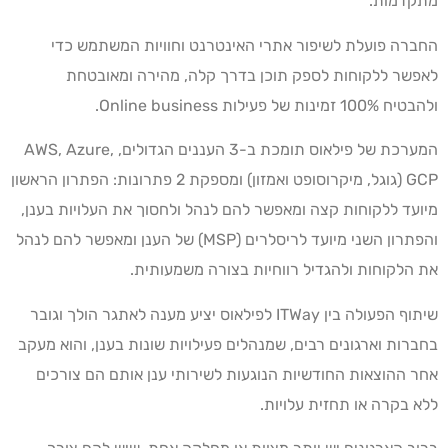
מתקדמות.
החברה פועלת לשיפור אתרי האינטרנט וחוויות המשתמש כדי
לאפשר ללקוחות לספק תוכן בדרך קלה, מהירה ומאובטחת
ולהבטיח 100% זמינות של פעילות Online business.
המערכת של פילאוס תומכת ב-3 העננים הגדולים, AWS, Azure,
GCP (גוגל, מיקרוסופט ואמזון) ומספקת 2 פתרונות: הפתרון הראשון
מיועד ללקוחות קצה ומאפשר להם לנהל ולחסוך את העלויות בענן,
והפתרון השני מיועד לריסלרים (MSP) של הענן ומאפשר להם לנהל
את הלקוחות ולהגדיל רווחיות בצורה משמעותית.
שיתוף הפעולה בין ITWay לפילאוס יציע מענה לאתגר הולך וגובר
בחברות וארגונים רבים, שמנהלים פעילויות שונות בענן, והוא מעקב
אחר ההוצאות החודשיות הנוגעות לשירותי ענן אותם הם צורכים
ללא בקרה או תחזית עלויות.