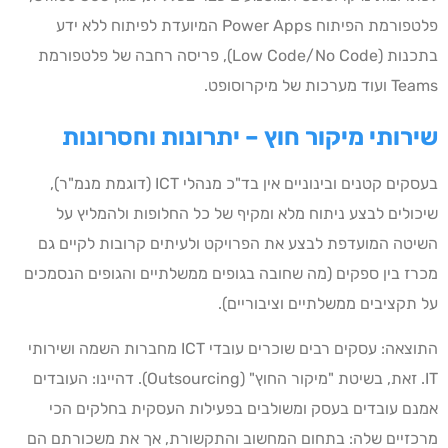
פלטפורמת הפיתוח Power Apps המיועדת לפיתוח ללא ידע
בתכנות (Low Code/No Code), פריסה רחבה של פלטפורמת
Teams ועוד מערכות של מיקרוסופט.
שירותי מיקור חוץ – יתרונות וחסרונות
בעסקים קטנים ובינוניים אין בד"כ מנהלי ICT (דוגמת מנמ"ר),
שיכולים לבצע ניתוח מלא ומקיף של כל החלופות ולהמליץ על
השיטה המועדפת לבצע את הפרויקט ולעיתים קרובות לקיים גם
מכרז בין ספקים (מה שחובה בגופים ממשלתיים והגופים הנסמכים
על תקציבים ממשלתיים וציבוריים).
התוצאה: עסקים רבים שוכרים עובדי ICT מחברות השמה ושירותי
IT. זאת, בשיטת "מיקור החוץ" (Outsourcing). דהיינו: העובדים
אמנם עובדים בעסק ומשולבים בפעילות העסקית בחלקים הכי
מרכזיים שלה: בתחום המחשוב והתקשורת, אך את משכורתם הם