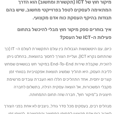
מיקור חוץ של ICT (תקשורת ומחשוב) הוא הדרך
המתאימה לעסקים לטפל בפרוייקטי מחשוב, שיש בהם
תנודות בהיקף העסקת כוח אדם מקצועי.
איך בוחרים ספק מיקור חוץ מבלי להיכשל בתחום
פעילות ה-ICT של העסק?
כיום, עם היטשטשות הגבולות בין עולם התקשורת לעולם ה- IT (כך
שהתחום נקרא ICT), ועליית הצורך לחסוך בהוצאות, בהחלט ניתן
להוכיח, שקבלת שירות End-To-End במיקור חוץ בנושאים שמחוץ
לליבת העסק, היא תהליך שמשיג תוצאות אפקטיביות בטווחי זמן
קצרים יחסית. אחד התהליכים הללו הוא העברת עובדים מרשימת
מקבלי המשכורות, אל הוצאה עסקית רגילה, בתשלום לחברה
חיצונית ב"מיקור חוץ", חברה שזה תחום התמחותה.
מנהלים רבים, בעסקים מכל סדר גודל, ניצבים לא אחת בפני הצורך
לשכור כוח אדם מקצועי לתחומי המחשוב והתקשורת, לטווחי זמן