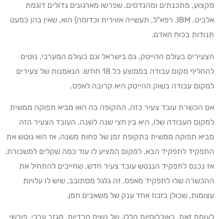
מקצוע, מתכנתים ומהנדסים, שפרשו מארגונים גדולים דוגמת
אלביט, IBM, רפא"ל, תעשייה אווירית וכדומה) הוא, שאין בהן כמעט
תנודות בכוח האדם.
הצעירים בעולם ההייטק, גם בישראל וגם בעולם המערבי, נוטים
להחליף מקום עבודה בממוצע כל 18 חודש. הנאמנות של צעירים
למקום עבודה בשוק ההייטק היא קרובה לאפס.
אם הכשרת עובד צעיר כזה, התקופה בה הוא מביא תפוקה ממשית
למקום העבודה שלו, היא בין חצי שנה לשנה. העובד הצעיר הזה
מביא תפוקה ממשית בתקופת זמן של פחות משנה, אז הוא נוטש את
התפקיד לתפקיד הבא, למקום המציע לו עוד כמה שקלים למשכורת.
אז נכנס לתפקיד הננטש עובד צעיר חדש, שחייבים להתחיל את
ההכשרה שלו לתפקיד מאפס. זה גלגל מסתובב, שיש לו עלויות
עצומות, שכולן בזבוז אחד ענק של משאבים וזמן.
לעומת זאת, באוכלוסיות הללו, של נשים חרדיות, מגזר ערבי, פורשי