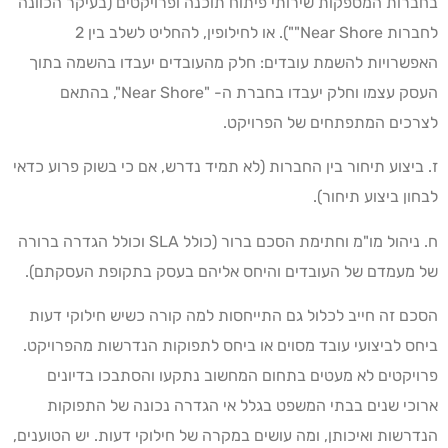
בחברות המספקות שירותי פיתוח תוכנה ופרויקטים (בעיקר הכוונה
לחברות Near Shore""). או לחילופין, להחליט לשלב בין 2
האפשרויות להשמת עובדים: חלק מהעובדים יעבדו בהשמה בתוך
העסק עצמו וחלק יעבדו בחברת ה- "Near Shore", בהתאם
לצרכים המתפתחים של הפרויקט.
ז. ביצוע תיחור בין החברות (לא תמיד נדרש, אם כי בשוק פרוע כדאי
לבחון ביצוע תיחור).
ח. ניהול מו"מ וחתימת הסכם ברור (כולל SLA וכולל הגדרה ברורה
של מעמדם של העובדים והיחס אליהם בעסק בתקופת העסקתם).
הסכם זה חייב לכלול גם התייחסות למה קורה כשיש חילוקי דעות
ביחס לביצועי עובד מסוים או ביחס לתפוקות הנדרשות מהפרויקט.
פרויקטים לא מעטים בתחום המחשוב נתקעו והסתבכו בדיונים
ארוכי שנים בבתי המשפט בגלל אי הגדרה נכונה של התפוקות
הנדרשות ואיכותן, ומה עושים במקרה של חילוקי דעות. יש הטוענים,