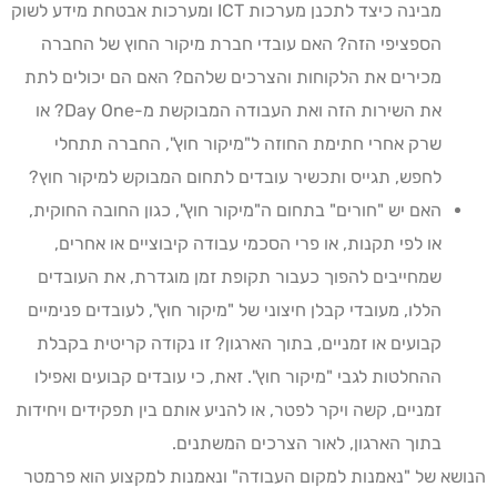
מבינה כיצד לתכנן מערכות ICT ומערכות אבטחת מידע לשוק
הספציפי הזה? האם עובדי חברת מיקור החוץ של החברה
מכירים את הלקוחות והצרכים שלהם? האם הם יכולים לתת
את השירות הזה ואת העבודה המבוקשת מ-Day One? או
שרק אחרי חתימת החוזה ל"מיקור חוץ", החברה תתחלי
לחפש, תגייס ותכשיר עובדים לתחום המבוקש למיקור חוץ?
האם יש "חורים" בתחום ה"מיקור חוץ", כגון החובה החוקית,
או לפי תקנות, או פרי הסכמי עבודה קיבוציים או אחרים,
שמחייבים להפוך כעבור תקופת זמן מוגדרת, את העובדים
הללו, מעובדי קבלן חיצוני של "מיקור חוץ", לעובדים פנימיים
קבועים או זמניים, בתוך הארגון? זו נקודה קריטית בקבלת
ההחלטות לגבי "מיקור חוץ". זאת, כי עובדים קבועים ואפילו
זמניים, קשה ויקר לפטר, או להניע אותם בין תפקידים ויחידות
בתוך הארגון, לאור הצרכים המשתנים.
הנושא של "נאמנות למקום העבודה" ונאמנות למקצוע הוא פרמטר