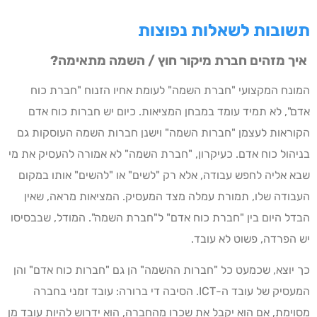
תשובות לשאלות נפוצות
איך מזהים חברת מיקור חוץ / השמה מתאימה?
המונח המקצועי "חברת השמה" לעומת אחיו הזנוח "חברת כוח
אדם", לא תמיד עומד במבחן המציאות. כיום יש חברות כוח אדם
הקוראות לעצמן "חברות השמה" וישנן חברות השמה העוסקות גם
בניהול כוח אדם. כעיקרון, "חברת השמה" לא אמורה להעסיק את מי
שבא אליה לחפש עבודה, אלא רק "לשים" או "להשים" אותו במקום
העבודה שלו, תמורת עמלה מצד המעסיק. המציאות מראה, שאין
הבדל היום בין "חברת כוח אדם" ל"חברת השמה". המודל, שבבסיסו
יש הפרדה, פשוט לא עובד.
כך יוצא, שכמעט כל "חברות ההשמה" הן גם "חברות כוח אדם" והן
המעסיק של עובד ה-ICT. הסיבה די ברורה: עובד זמני בחברה
מסוימת, אם הוא יקבל את שכרו מהחברה, הוא ידרוש להיות עובד מן