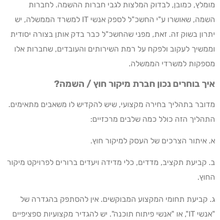
מומלץ, כמובן, לבדוק המלצות לגבי חברות ההשמה. לחברות
השמה, שאושרו ע"י החשכ"ל לספק אנשי IT למשרד הממשלה, יש
יתרון בשוק זה. זאת, מפני שהחשכ"ל כבר בדק אותן בצורה יסודית
וממשיך לעקוב ולפקח על רמת השירותים והעובדים, שחברות אלו
מספקות למשרדי הממשלה.
איך בוחרים נכון חברת מיקור חוץ / השמה?
מדובר בתהליך בחירה מקצועי, שיש להקדיש לו משאבים מתאימים.
התהליך הזה כולל כמה שלבים מרכזיים:
א. איתור הצרכים של העסק למיקור חוץ.
ב. קביעת תקציב, מדדים, כלי מדידה ויעדים ברורים לפרויקט מיקור
החוץ.
ג. קביעת תחומי המקצוע המבוקשים. אין להסתפק בהגדרה של
"אנשי IT", או "אנשי פיתוח תוכנה". יש להגדיר מקצועיות ספציפיים