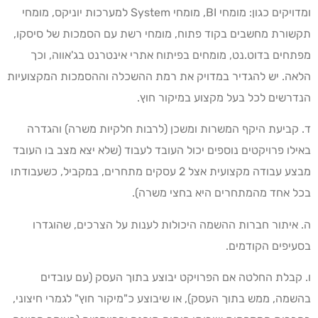
ומדויקים כגון: מומחי BI, מומחי System למערכות יוניקס, מומחי
תקשורת מחשבים בקוד פתוח, מומחי רשת עם הסמכות של סיסקו,
מפתחים בדוט.נט, מומחים בפיתוח אתרי אינטרנט בג'אווה, וכך
הלאה. יש להגדיר במדויק את רמת ההשכלה וההסמכות המקצועיות
הנדרשים לכל בעל מקצוע במיקור חוץ.
ד. קביעת היקף המשרות ומשכן (לרבות חלקיות משרה) והגדרה
באילו פרויקטים נוספים יכול העובד לעבוד (שלא יצא מצב בו העובד
מבצע עבודה מקצועית אצל 2 עסקים מתחרים, במקביל, כשעבודתו
בכל אחד מהמתחרים היא בחצי משרה).
ה. איתור חברות ההשמה היכולות לענות על הצרכים, שהוגדרו
בסעיפים הקודמים.
ו. קבלת החלטה אם הפרויקט יבוצע בתוך העסק (עם עובדים
בהשמה, ממש בתוך העסק), או שיבוצע כ"מיקור חוץ" לגמרי חיצוני,