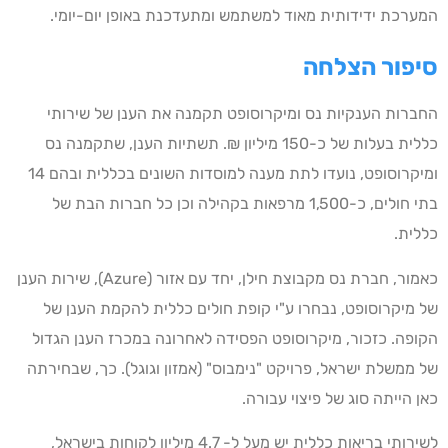
המערכת ידידותית מאוד למשתמש ומתעדכנת באופן יום-יומי.
סיפור הצלחה
החברות הענקיות נס ומיקרוסופט תקמנה את הענן של שירותי
כללית בעלות של כ-150 מיליון ₪. תשתיות הענן, שתקמנה נס
ומיקרוסופט, נועדו לתת מענה למוסדות השונים בכללית ובהם 14
בתי חולים, כ-1,500 מרפאות בקהילה וכן כל חברות הבת של
כללית.
כאמור, חברת נס מקבוצת חילן, יחד עם אזור (Azure), שירות הענן
של מיקרוסופט, נבחרו ע"י קופת חולים כללית להקמת הענן של
הקופה. כזכור, מיקרוסופט הפסידה לאחרונה במכרז הענן הגדול
של ממשלת ישראל, פרויקט "נימבוס" (אמזון וגוגל). כך, שבחירתה
כאן הייתה סוג של פיצוי עבורה.
לשירותי בריאות כללית יש מעל ל- 4.7 מיליון לקוחות בישראל,