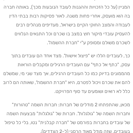
המניין (על כל הזכויות וההגנות לעובד הנובעות מכך), באותה חברה
בה הוא מועסק, אחרי פחות משנה. לאור פסיקות רבות בבתי הדין
לעבודה והמצב החוקי הקיים בישראל, מעדיפים מנהלים רבים
להעסיק עובדי מיקור חוץ במצב בו שכרם וכל התנאים הנלווים
לשכרם משולם ומסופק ע"י "חברת ההשמה".
כך, לעובדים הללו יש "פיצול אישות". מצד אחד הם עובדים בתוך
עסק, "כתף אל כתף" עם העובדים הרגילים ומקבלים הוראות
מהממונים בדיוק כמו כל העובדים הרגילים, אך מצד שני מי, שמשלם
להם את שכרם ויכול לפטרם, היא "חברת ההשמה", שאותה הם לרוב
כלל לא רואים ושומעים עד סוף הפרויקט.
מכאן, שהתפתחו 2 מודלים של חברות: חברות השמה "טהורות"
וחברות השמה של "גולגלות". חברות של "גולגלות" מבצעות השמה
של עובדים בחברות בפורמט של "חברה קבלנית" נטו, בלי כל טיפול
בעובדים, שזה מודל מאוד הרסני (ל-2 הצדדים).