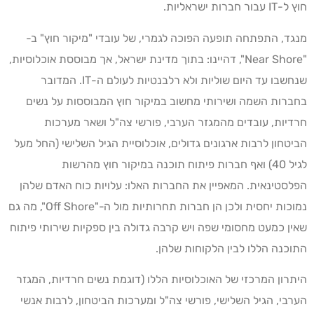
חוץ ל-IT עבור חברות ישראליות.
מנגד, התפתחה תופעה הפוכה לגמרי, של עובדי "מיקור חוץ" ב-
"Near Shore", דהיינו: בתוך מדינת ישראל, אך מבוססת אוכלוסיות,
שנחשבו עד היום שוליות ולא רלבנטיות לעולם ה-IT. המדובר
בחברות השמה ושירותי מחשוב במיקור חוץ המבוססות על נשים
חרדיות, עובדים מהמגזר הערבי, פורשי צה"ל ושאר מערכות
הביטחון לרבות ארגונים גדולים, אוכלוסיית הגיל השלישי (החל מעל
לגיל 40) ואף חברות פיתוח תוכנה במיקור חוץ מהרשות
הפלסטינאית. המאפיין את החברות האלו: עלויות כוח האדם שלהן
נמוכות יחסית ולכן הן חברות תחרותיות מול ה-"Off Shore", מה גם
שאין כמעט מחסומי שפה ויש קרבה גדולה בין ספקיות שירותי פיתוח
התוכנה הללו לבין הלקוחות שלהן.
היתרון המרכזי של האוכלוסיות הללו (דוגמת נשים חרדיות, המגזר
הערבי, הגיל השלישי, פורשי צה"ל ומערכות הביטחון, לרבות אנשי