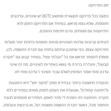
זמן הפרויקט.
כמעט בכל פרויקט תקשורת ומחשוב (ICT) יש שינויים, עדכונים
ותוספות, שלא נצפו מראש, במיוחד אם הפרויקט הוזמן ללא
התייעצות עם מומחים, טרם חתימת ההסכם.
לעיתים קרובות עלויות השינויים מהוות תוספות גדולות יותר מעלות
הפרויקט עצמו, כפי שתוכנן ונחתם בחוזה עם חברת ההשמה. לכן,
מומלץ לתמחר מראש את כל "הבלתי צפוי", במחיר קבוע עם "תקרה
קבועה", והגדרה ברורה מי נושא באחריות לשינויים, מה זה שינוי
עדכון ומתי אמור המזמין לשלם עבור השינוי \ עדכון ומתי לא.
הנקודה החשובה ביותר בבחירת ספק "מיקור חוץ" היא הימנעות
מ"חתונה קתולית", שנועלת את העסק לספק מסוים במחירים ללא
תקרה. החתונה הזו הופכת די מהר לאסון. המחירים מטפסים לגובה
והחמור מכל, כאשר חברת ההשמה פושטת רגל, או נרכשת ונעלמת,