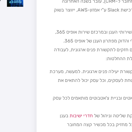
גישת שירות של OmniChannel – "כל ערוצי" ושירות לקוחות המחובר ל-CRM), עובר בשנה האחרונה
טלטלה עזה מלווה בהחרפת התחרות. אם תתממש התכנית של רכישת Slack ע"י אמזון-AWS, ייווצר בשוק
לכן, חברת מיקרוסופט, שעיקר החוזק שלה במגזר העסקי מגיע משירותי הענן ובמרכזם שירות אופיס 365,
שילבה את מערכת סקייפ לעסקים (וכלים נוספים) כחלק אינטגרלי והדוק מפתרון הענן של אופיס 365.
 הוסיפה סביב הסקייפ לעסקים ואופיס 365 עוד 3 כלים חזקים לתקשורת פנים ארגונית, לעבודה
לת ההחלטות:
ותקשורת יעילה פנים ארגונית. למעשה, מערכת
בטחת לעסקים, וכל עסק יכול להתאים את
כולת צ'אטים ובניית צ'אטבוטים מותאמים לכל עסק
חדרי ישיבות
בענן
 כל מחזיק בכל מכשיר קצה המחובר