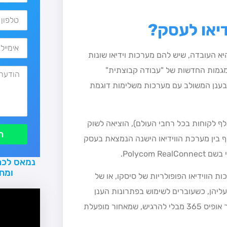
יאו לעסק?
א העובדה, שיש להם מערכות וידיאו שונות
המגמות החדשות של "עבודה קבוצתית"
תקשורת אחודה", שהתפתחו בשוק ובמרכזן שירותי אופיס 365 בענן המשולב עם מערכות משלימות דוגמת
 פוליקום (מקבוצת Siris Capital, חברה שיש לה כ-400 אלף לקוחות בכל רחבי העולם), הוציאה לשוק
ת
 בין מערכת הווידיאו הישנה הנמצאת בעסק
Polyco.
נמאס לכם
ומח
 הווידיאו הפופולריות של סיסקו, או של
 עליהן, כשעוברים לשימוש בפתרונות הענן
החדשים של מיקרוסופט. כך, ניתן לנהל בקלות שיחות וידיאו מתוך אופיס 365 מבלי להרגיש, שמאחור מופעלת