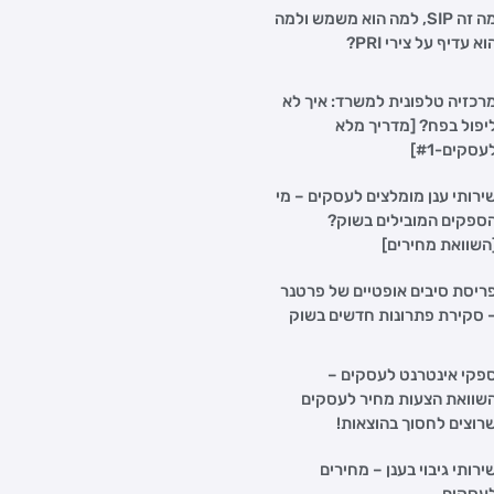
מה זה SIP, למה הוא משמש ולמה
וא עדיף על צירי PRI?
רכזיה טלפונית למשרד: איך לא
יפול בפח? [מדריך מלא
עסקים-#1]
ירותי ענן מומלצים לעסקים – מי
ספקים המובילים בשוק?
השוואת מחירים]
ריסת סיבים אופטיים של פרטנר
 סקירת פתרונות חדשים בשוק
פקי אינטרנט לעסקים –
שוואת הצעות מחיר לעסקים
רוצים לחסוך בהוצאות!
ירותי גיבוי בענן – מחירים
עסקים