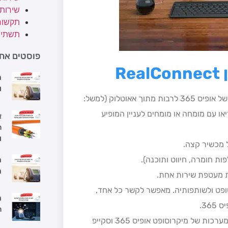
שירות
תקשור
תשתיו
פוסטים אחר
R
מ
ו
קביעת מפגשים לשיחות וידיאו בצורה קלה, מתוך כל יישום של אופיס 365 לרבות מתוך אאוטלוק (למשל:
ת ולשוחח בווידיאו עם מומחה או מומחים לעניין המופיע
א
ה
ו
 מכשיר קצה.
ת חומרה, חיווט ותוכנה).
מ
מ
חת מעטפת שירות אחת.
ופט ולשותפותיה. מאפשר לקשר כל אחד,
מ
36.
ה
חוויית שימוש טובה וקלה מהסביבה המוכרת של השימוש במערכות של מיקרוסופט אופיס 365 וסקייפ