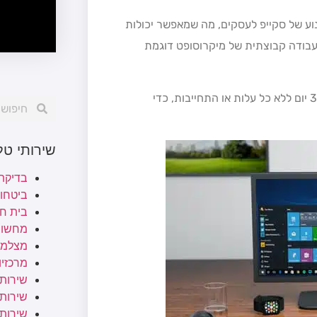
ל פתרון Polycom RealConnect עומד המנוע של סקייפ לעסקים, מה שמאפשר יכולות
עבודה קבוצתית של מיקרוסופט דוגמת
אפשר להתנסות במערכת (שהיא רק תוכנה המופעלת בענן) ל-30 יום ללא כל עלות או התחייבות, כדי
שירותי ט
בדיקת
ביטחו
בית ח
מחשוב
מצלמו
מרכזיות
שירותי
שירותי 
שירות