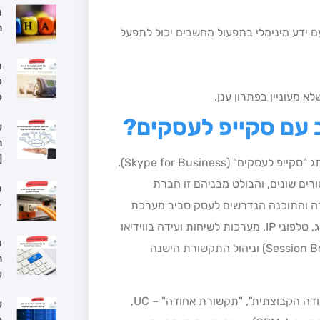
ה
ם ידע מינימלי בתפעול מחשבים יכול לתפעל
מ
ל
ל
ש
ה
[
הפתרון המוביל כיום בשוק שירותי התקשורת בענן תחת שם המותג "סקייפ לעסקים" (Skype for Business),
ים שונים, והבולט מבניהם זו חברת
פ
–
ה והתוכנה הנדרשים לעסק סביב מערכת
סקייפ לעסקים דוגמת: מבואות טלפוניה, מתאמים ומתגים מכל סוג, טלפוני IP, מערכות לשיחות ועידה בווידיאו
ס
(ר"ת: Session Border Control) וניהול התקשורת הישנה
ה
ש
(בדגש על תחומי "העבודה הקבוצתית", "תקשורת אחודה" – UC,
ש
ל