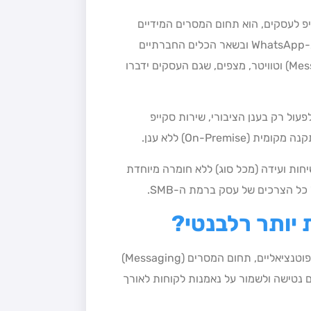
פ לעסקים, הוא תחום המסרים המידיים
(Messaging). זאת, משום שהלקוחות, שרגילים כיום להשתמש ב-WhatsApp ובשאר הכלים החברתיים
למסרים מידיים דוגמת הכלים הקיימים בפייסבוק (לרבות Messenger) וטוויטר, מצפים, שגם העסקים ידברו
ענן ציבורי ויכול לפעול רק בענן הציבורי, שירות סקייפ
On-Prem) ללא ענן.
חות ועידה (מכל סוג) ללא חומרה מיוחדת
 יותר רלבנטי?
עפ"י המחקרים, שמיקרוסופט עשתה בקרב לקוחותיה הקיימים והפוטנציאליים, תחום המסרים (Messaging)
 נטישה ולשמור על נאמנות לקוחות לאורך