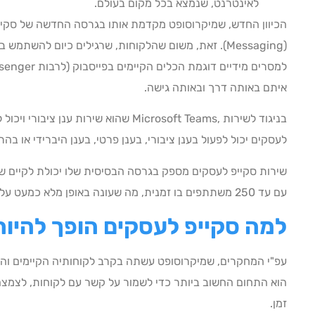
לאינטרנט, שנמצא בכל מקום בעולם.
הכיוון החדש, שמיקרוסופט מקדמת אותו בגרסה החדשה של סקיי
איתם באותה דרך ובאותה גישה.
בניגוד לשירות ,Microsoft Teams שהוא שירות 
לעסקים יכול לפעול בענן ציבורי, בענן פרטי, בענן היברידי או בהתקנה מקומית (ise
שירות סקייפ לעסקים מספק בגרסה הבסיסית שלו יכולת לקיים שי
עם עד 250 משתתפים בו זמנית, מה שעונה באופן מלא כמעט על כל הצרכים של עסק ברמת ה-SMB.
למה סקייפ לעסקים הופך להיות
הוא התחום החשוב ביותר כדי לשמור על קשר עם לקוחות, לצמצם
זמן.