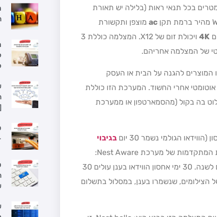
תר בקו המצלמות של Nest, עם זיהוי פנים למרחק של עד 15 מטרים בכל תנאי ראות (בלילה יש תאורת
ה
ac
מוצפן ותקשורת
4K
ויכולת זום של X12. המצלמה כוללת 3
מ
מטי של המצלמה אחריהם.
ל
ל
ותר בקו המוצרים להגנה על הבית או העסק
ש
אוטומטי אחרי החשוד. המערכת הזו כוללת
ה
Google Assist. כך, שאפשר לשלוט בה בקול (מהסמארטפון או ממערכת
[
פ
וידאו הגולמי נשמר 30 יום
בגיבוי
–
דמות של מערכת Nest Aware:
י
ס
10 ימי אחסון הווידאו בענן עולים 10 דולרים לחודש או 100 דולרים לשנה. 30 ימי אחסון הווידאו בענן עולים 30
ה
וח מתקדם של הצילומים, שנשמרו בענן, במסלול בתשלום
ש
ש
ל