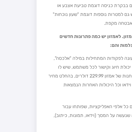
ים בבקרת כניסה דוגמת טביעת אצבע או
ש גם למטרות נוספות דוגמת "שעון נוכחות"
 אבטחה מקפת.
אמור לעיל) אמזון. לאמזון יש כמה פתרונות חדשים
ך ל- Echo Dot הראשון, שעונה לפקודות המתחילות במילה "אלכסה",
יכולת חיוג וקישור לכל משתמש, שיש לו
וידאו, בכל מכשיר קצה בכל מקום בעולם. המכשיר החדש עולה בחנות של אמזון 229.99 דולרים, בהחלט מחיר
ידאו וכל היכולות האחרות הנמצאות
בצע במכשיר הזה את כל מה שניתן לבצע ב- Echo Dot עם כל אלפי האפליקציות, שפותחו עבור
נעשה על המסך (וידאו, תמונות, כיתוב),