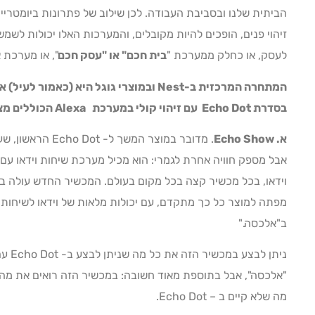
הביתית שלנו ובסביבת העבודה. לכן שילוב של פתרונות ביומטרי
זיהוי פנים, הופכים להיות מקובלים, והמערכות האלו יכולות לשמ
לעסק, או כחלק ממערכת "
בית חכם
" או "עסק חכם
", או מערכת
המתחרה המרכזית ב-Nest ובמוצרי גוגל היא (כ
בסדרת Echo Dot עם זיהוי קולי במערכת Alexa הכוללים מצלמות והם:
א
. Echo Show
. מדובר במוצר המש
אבל מספק חוויה אחרת לגמרי: הוא מכיל מערכת שיחות וידאו עם 
מפתה למוצר כל כך מתקדם, עם יכולות מלאות של וידאו לשיחות ו
ב"אלכסה."
ניתן ל
"אלכסה", אבל בתוספת מאוד חשובה: במכשיר הזה רואים את מה ש
מה שלא קיים ב – Echo Dot.