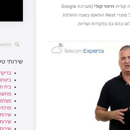
וזיהוי קולי
(מערכת Google
Assistant), פתרון המתחרה "ראש בראש" באמזון Echo Dot, כל מוצרי Nest הותאמו בשנה החולפת
שירותי ט
בדיקת
ביטחו
בית ח
מחשוב
מצלמו
מרכזיות
שירותי
שירותי 
שירות