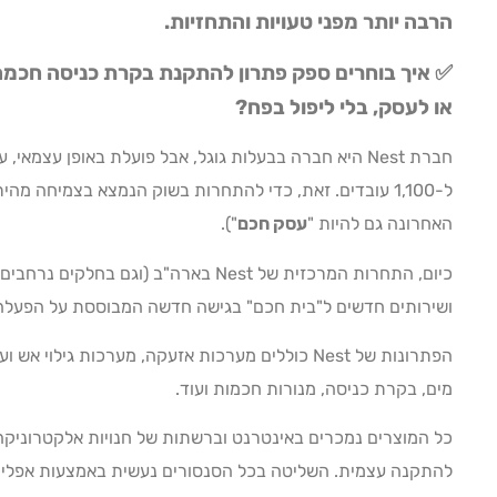
הרבה יותר מפני טעויות
והתחזיות
.
✅ איך בוחרים ספק פתרון להתקנת בקרת כניסה חכמה
או לעסק, בלי ליפול בפח?
חברת Nest היא חברה בבעלות גוגל, אבל פועלת באופן עצמא
ל-1,100 עובדים. זאת, כדי להתחרות בשוק הנמצא בצמיחה מהירה, שוק "
האחרונה גם להיות "
עסק חכם
").
כיום, התחרות המרכזית של Nest בארה"ב (וג
ושירותים חדשים ל"בית חכם" בגישה חדשה המבוססת על הפעלה קולית
הפתרונות של Nest כוללים מערכות אזעקה, מערכות גילו
מים, בקרת כניסה, מנורות חכמות ועוד.
כל המוצרים נמכרים באינטרנט וברשתות של חנויות אלקטרוניקה,
להתקנה עצמית. השליטה בכל הסנסורים נעשית באמצעות אפליק