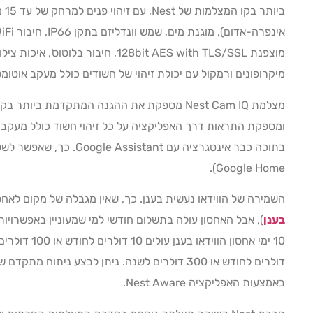
ביו
אינפרה-אדום), מוגנת מים, שמש וונדליזם בתקן IP66, חיבור WiFi מהיר ברמת תקן
מוצפנת 128bit AES with TLS/SSL, חיבור בלוטוס', איכות צילום
מיקרופונים ורמקול עם יכולת זיהוי של חשודים כולל מעקב אוטו
מצלמת Nest Cam IQ מספקת את ההגנה המתקדמת בי
ומספקת התראות דרך האפליקציה על כל זיהוי חשוד כולל מעקב 
בתוכה כבר אינטגרציה עם ant
Google Home).
השמירה של הווידאו נעשית בענן. כך, שאין מגבלה של מקום לאחסון (הו
בענן
), אבל האחסון עולה בתשלום חודשי למי שמעוניין באפשרויות המתק
דולרים לחודש או 300 דולרים לשנה. ניתן לבצע נית
באמצעות האפליקציה Nest Aware.