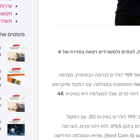
שירות
תקשור
תשתיו
פוסטים אחר
מ
החכמות, לבתים ולמשרדים ויצאה בסדרה של 4
ו
א
הבית או העסק, במחירים של 199 דולרים לגרסה הבסיסית, מצלמה
ה
ברמת איכות HD הכוללת זיהוי פנים באמצעות תוכנת Nest Aware המוטמעת במצלמה, עם רמקול ומיקרופון
ו
4K
מ
מ
לבית או העסק: גרסה בסיסית ב-199 דולרים באיכות SD, עם רמקול
מ
ומיקרופון אחד, אור אינפרה-אדום ללילה, מוגנת מים, שמש וונדליזם בתקן IP65, ללא זיהוי פנים, והגרסה
ה
המתקדמת ב-349 דולרים (הנקראת Nest Cam IQ outdoor security camera), שהיא המצלמה החדישה