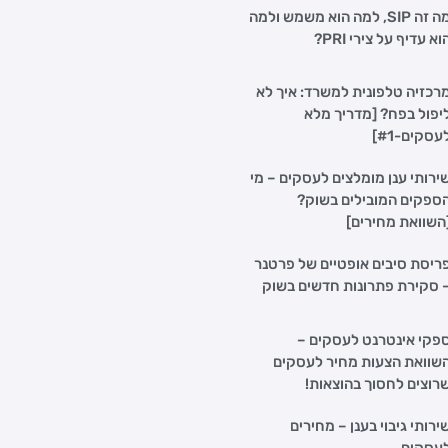
מה זה SIP, למה הוא משמש ולמה
וא עדיף על צירי PRI?
רכזיה טלפונית למשרד: איך לא
יפול בפח? [מדריך מלא
עסקים-#1]
ירותי ענן מומלצים לעסקים – מי
ספקים המובילים בשוק?
השוואת מחירים]
ריסת סיבים אופטיים של פרטנר
 סקירת פתרונות חדשים בשוק
פקי אינטרנט לעסקים –
שוואת הצעות מחיר לעסקים
רוצים לחסוך בהוצאות!
ירותי גיבוי בענן – מחירים
עסקים