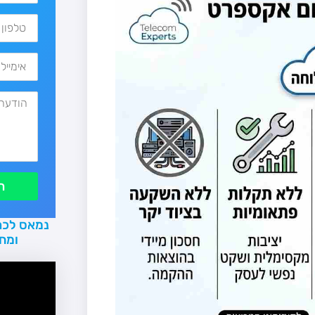
ת
נמאס לכם
ומח