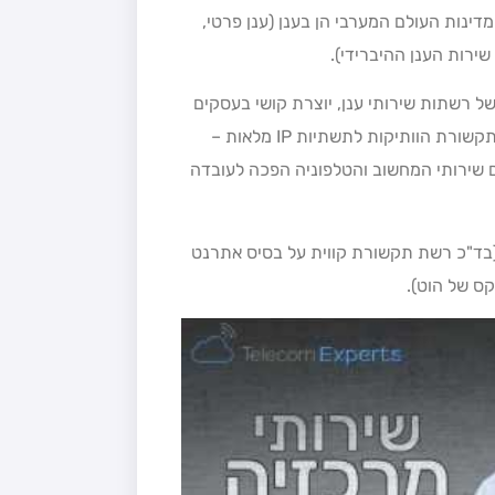
נות העולם המערבי הן בענן (ענן פרטי,
שירות הענן ההיברידי).
רשתות שירותי ענן, יוצרת קושי בעסקים
ובארגונים רבים, שלא ברור להם כיצד ניתן לשדרג את תשתיות התקשורת הוותיקות לתשתיות IP מלאות –
שירותי המחשוב והטלפוניה הפכה לעובדה
 בישראל יש עדיין 2 רשתות קוויות (בד"כ רשת תקשורת קווית על בסיס אתרנט
קס של הוט).