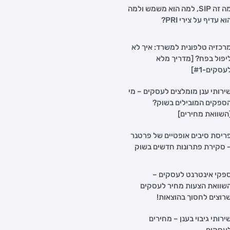
מה זה SIP, למה הוא משמש ולמה
וא עדיף על צירי PRI?
רכזיה טלפונית למשרד: איך לא
יפול בפח? [מדריך מלא
עסקים-#1]
ירותי ענן מומלצים לעסקים – מי
ספקים המובילים בשוק?
השוואת מחירים]
ריסת סיבים אופטיים של פרטנר
 סקירת פתרונות חדשים בשוק
פקי אינטרנט לעסקים –
שוואת הצעות מחיר לעסקים
רוצים לחסוך בהוצאות!
ירותי גיבוי בענן – מחירים
עסקים