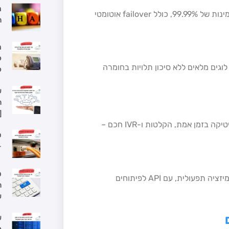
תשתית מבוזרת עם יתירות שרתים וגיבויים אוטומטיים מבטיחה זמינות של 99.99%, כולל failover אוטומטי
ה
מ
ל
ובנית, עם לוגים מלאים ללא סיכון תלויות בחומרה
ל
ש
ה
[
שילוב ישיר עם CRM, ERP וכלי UC (צ'אט, SMS, פקס) כולל אנליטיקה בזמן אמת, הקלטות ו-IVR חכם –
פ
–
ס
דוחות מפורטים על ביצועי שיחות משפרים SLA ומאפשרים אופטימיזציה תפעולית, עם API לפיתוחים
ה
ש
ש
ל