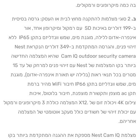
בה כמה מיקרופונים ורמקולים.
ב.
2 סוגי מצלמות להתקנה מחוץ לבית או העסק: גרסה בסיסית
ב-199 דולרים באיכות SD עם רמקול ומיקרופון אחד, אור
אינפרה-אדום ללילה, מוגנת מים, שמש וונדליזם בתקן IP65 ללא
זיהוי פנים, והגרסה המתקדמת ב-349 דולרים הנקראת Nest
Cam IQ outdoor security camera שהיא המצלמה החדישה
ביותר בקו המצלמות של Nest עם זיהוי פנים למרחק של עד 15
מטרים בכל תנאי ראות (בלילה יש תאורת אינפרה-אדום), מוגנת
מים, שמש וונדליזם בתקן IP66 חיבור WiFi מהיר ברמת
תקן ac מוצפן ותקשורת מוצפנת, חיבור בלוטוס', איכות
צילום 4K ויכולת זום של .X12 המצלמה כוללת 3 מיקרופונים ורמקול
עם יכולת זיהוי של חשודים כולל מעקב אוטומטי של המצלמה
אחריהם.
מצלמת Nest Cam IQ מספקת את ההגנה המתקדמת ביותר בקו