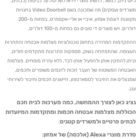
כיום ניתן, למשל, להשיג מוצרי וידאו לשליטה על כניסות (לבתים,
משרדים ועסקים) מה שמכונה בשם Video Doorbell בחנויות
מקוונות דוגמת אמזון, איביי או אלי-אקספרס, בפחות מ-200
דולרים, ויש מוצרים די טובים גם בפחות מ-100 דולרים.
ההתקדמות המהירה בתחום טכנולוגיות מצלמות אבטחה והתחרות
העצומה, שהתפתחה בשוק, מספקות פתרונות מתקדמים וזולים,
וניתן להתקין אותן ולהפעיל אותן לבד, ללא עזרת מומחים. מצלמות
האבטחה הפשוטות של העבר זוכות לדגמים משופרים וחכמים,
שמנצלים את החיבור לסמארטפון, חיישנים חכמים וחיבור לשירותי
ענן.
נציג כאן לצורך ההמחשה, כמה מערכות לבית חכם
הכוללות מצלמות אבטחה חכמות ומתקדמות המיועדות
לבתים פרטיים ולמ
ש
רדים קטנים
:
סדרת מוצרי
Alexa
(אלכסה) של אמזון
: