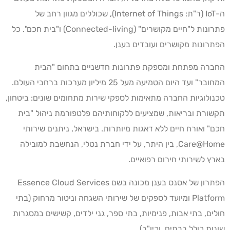
ה-IoT (ר"ת: Internet of Things), שכוללים מגוון רחב של
פתרונות ל"חיים מקושרים" (Connected-living) ו"בית חכם". כל
הפתרונות מקושרים ועובדים בענן.
החברה מפתחת ומספקת פתרונות חדשניים בתחום "הבית
המחובר" ועד היום הטמיעה מעל 25 מיליון מערכות ברחבי העולם.
טכנולוגיות החברה מתאימות לספקי שירות מתחומים שונים: ביטחון,
תקשורת ובריאות, שמציעים ללקוחותיהם פלטפורמת ניהול "בית
חכם" ואורח חיים ללא דאגות מיותרות. בישראל, ניתנים שירותי
Care@Home, בין היתר, על ידי חברת נטלי, הנחשבת למובילה
בארץ לשירותי חירום רפואיים.
הפתרון של אסנס בענן מכונה בשם Essence Cloud Services
Platform ומיועד לספקים של שירותי השגחה וניטור מרחוק (בתי
חולים, בתי אבות, פנימיות, בתי ספר, גני ילדים, קשישים במסגרות
שונות כולל בבתים, וכיו"ב).