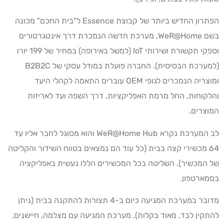
הפתרון החדיש ביותר של קבוצת Essence ל"בית החכם" מכונה
בשם WeR@Home, מערכת חדשה הנמכרת דרך אינטגרטורים
וספקי תקשורת ושירותי IoT (למשל באירופה) במחיר של 199 יורו
(למערכת הבסיסית). החברה פועלת במודל עסקי של B2B2C
ומוצריה הנמכרים לגופי OEM עוברים התאמה לקהלי היעד
והלקוחות, החל מרמת האפליקציות, דרך השפה ועד לאריזות
המוצרים.
לב המערכת נקרא WeR@Home Hub והוא מסוגל לחבר אליו עד
64 מכשירי קצה בבית (כל עוד הם נמצאים בטווח השידור והקליטה
של המכשיר). השליטה בכל המכשירים הללו נעשית באפליקציה
בסמארטפון.
מדובר במערכת המגיעה כיום ב-4 תצורות להתקנה בבית (ניתן
להתקין לבד, מאוד בקלות), מערכת המגיעה עם מצלמה, חיישנים,