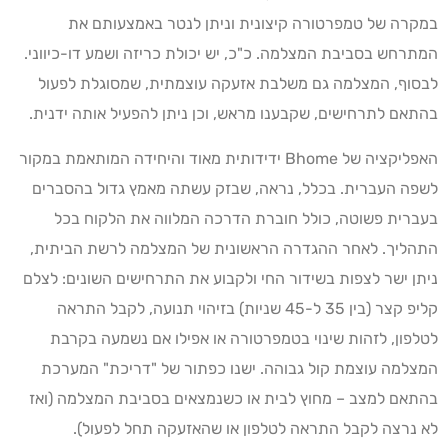
במקרה של טמפרטורה קיצונית וניתן לנטר באמצעותם את
המתרחש בסביבת המצלמה. כ"כ, יש יכולת כריזה ושמע דו-כיווני.
לבסוף, המצלמה גם משלבת אזעקה עוצמתית, שמסוגלת לפעול
בהתאם לתרחישים, שקבענו מראש, וכן ניתן להפעיל אותה ידנית.
האפליקציה של Bhome ידידותית מאוד והיחידה המותאמת במקור
לשפה העברית. בכלל, נראה, שבזק עשתה מאמץ גדול בהסברים
בעברית פשוטה, כולל חוברת הדרכה המלווה את הלקוח בכל
התהליך. לאחר ההגדרה הראשונית של המצלמה לרשת הביתית,
ניתן ישר לצפות בשידור החי ולקבוע את התרחישים השונים: לצלם
קליפ קצר (בין 35 ל-45 שניות) בזיהוי תנועה, לקבל התראה
לטלפון, לזהות שינוי בטמפרטורה או אפילו אם נשמעה בקרבת
המצלמה עוצמת קול גבוהה. ישנו כפתור של "דריכת" המערכת
בהתאם למצב – מחוץ לבית או כשנמצאים בסביבת המצלמה (ואז
לא נרצה לקבל התראה לטלפון או שהאזעקה תחל לפעול).