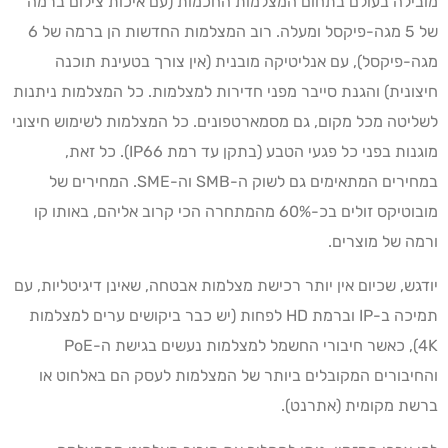
מובילה בעולם בתחום המצלמות החכמות (עם איכות צילום ברמה
של 5 מגה-פיקסל ומעלה. רוב המצלמות החדשות הן ברמה של 6
מגה-פיקסל), עם אנליטיקה מובנית (אין צורך בטעינת תוכנה
חיצונית) והגנת סייבר מפני חדירות למצלמות. כל המצלמות ניתנות
לשליטה מכל מקום, גם מסמארטפונים. כל המצלמות לשימוש חיצוני
מוגנות בפני כל פגעי הטבע (בתקן עד רמת IP66). כל זאת,
במחירים המתאימים גם לשוק ה-SMB וה-SME. המחירים של
מובוטיקס זולים בכ-60% מהמתחרה הכי קרוב אליהם, באותו קו
ורמה של מוצרים.
יודגש, שכיום אין יותר רכישת מצלמות אבטחה, שאינן דיגיטליות, עם
תמיכה ב-IP וברמת HD לפחות (יש כבר ביקושים ערים למצלמות
4K), כאשר חיבורי החשמל למצלמות נעשים בגישת ה-PoE
והחיבורים המקובלים ביותר של המצלמות לעסק הם באלחוט או
ברשת מקומית (אתרנט).