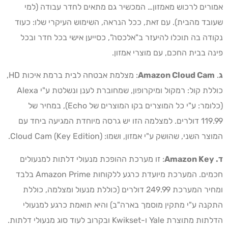
אמורים לרכוש מאמזון… המכשיר גם מתאים לחדר עבודה (למי
שעובד מהבית). עם זאת, ככל הנראה, השימוש העיקרי שלו: כעוד
נקודה בה תוכלו להיעזר ב"אלכסה", כסייען אישי בכל חדר ובכל
פינה בבית החכם, עם מוצרי אמזון.
ג
.
Amazon Cloud Cam
: מצלמת אבטחה לבית ברמת איכות HD,
כוללת קול: רמקול ומיקרופון, שמחוברת לענן ונשלטת ע"י Alexa
(כלומר: ע"י כל המוצרים בקו המוצרים של Echo), במחיר של
119.99 דולרים. למצלמה הזו יש גרסה מיוחדת המגיעה ביחד עם
המוצר השני, שהושק ע"י אמזון, ושמו: (Cloud Cam (Key Edition.
ד.
Amazon Key
: זו מערכת ההופכת מנעולי דלתות למנעולים
חכמים. המערכת מיועדת כרגע ללקוחות Amazon Prime בלבד
ומחיר המערכת 249.99 דולרים (כוללת מנעול ומצלמה, כוללת
התקנה ע"י מתקין מוסמך בארה"ב) והיא תואמת כרגע למנעולי
הדלתות מתוצרת Yale ו-Kwikset ובקרוב לעוד סוג מנעולי דלתות.