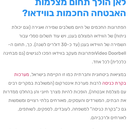
לאן הולך תחום מצלמות
האבטחה החכמות בווידאו?
הפתרונות החכמים של היום משלבים שמירה ואגירה (וגם יכולת
ניתוח) של הווידאו המצולם בענן, ויש עוד תשלום סמלי עבור
השמירה של הווידאו בענן (עד כ-30 דולרים לשנה). כך, תחום ה-
Video Doorbellופתרונות מעקב בווידאו הפכו לנגישים (גם מבחינה
כלכלית) לכל אחד.
במציאות ביטחונית וחברתית כמו זו הקיימת בישראל,
מערכות
בקרת כניסה
לרבות מערכת אינטרקום (המשולבת במקרים רבים
עם מצלמת אבטחה), הופכות להיות מצרך חיוני והן בהחלט ממדרות
את הבתים, המשרדים והעסקים, מאורחים בלתי רצויים ומשמשות
גם כ"בקרת כניסה" למשפחה, לעובדים, לספקים, לשותפים,
לאורחים ולרכביהם.