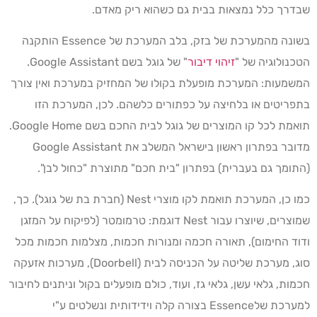
שבדרך כלל נמצאות בבית גם כשהוא ריק מאדם.
בשונה מהמערכת של בזק, בלב המערכת של Essence הותקנה
הטכנולוגיה של "
זיהוי דיבור
" של גוגל בשם Google Assistant.
המשמעות: המערכת מופעלת בקולו של המחזיק במערכת ואין צורך
בתפריטים או בלחיצה על כפתורים כלשהם. לכן, המערכת הזו
תואמת לכל קו המוצרים של גוגל לבית החכם בשם Google Home.
מדובר בפתרון ראשון בישראל המשלב את Google Assistant
(התומך גם בעברית) בפתרון "בית חכם" מתוצרת "כחול לבן".
כמו כן, המערכת תואמת לקו מוצרי Nest (חברת בת של גוגל). כך,
שמוצרים, שיוצרו עבור Nest דוגמת: טרמומטר (לפיקוח על המזגן
ודוד החימום), תאורה חכמה ומנורות חכמות, מצלמות חכמות מכל
סוג, מערכת שליטה על הכניסה לבית (Doorbell), מערכות אזעקה
חכמות, גלאי עשן, גלאי גז, ועוד, כולם מופעלים בקול וניתנים לחיבור
למערכת שלEssence בצורה קלה וידידותית ונשלטים ע"י