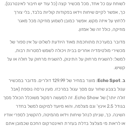
לשוחח עם כל אחד, מכל מכשיר קצה (כל עוד יש חיבור לאינטרנט).
כך, אפשר לקיים שיחות וידאו בפקודות קוליות בלבד, בלי צורך
ללחוץ על איזה מקש. אפשר כמובן לשמוע מוזיקה מכל מאגר
מוזיקה, כולל זה של אמזון.
מדובר במערכת מתוחכמת מאוד היודעת לשלוט על אין ספור של
מכשירי מולטימדיה אחרים בבית ויכולה לשמש למטרות רבות,
למשל: להשגיח מרחוק על התינוק, להשגיח מרחוק על חולה או על
קשיש.
ב
.
Echo Spot
: מוצר במחיר של 129.99 דולרים. מדובר במכשיר
עגול בצבע שחור עם מסך עגול במרכזו. מעין גרסה נוספת (אבל
זולה יותר) של Echo Show. זה למעשה רמקול משוכלל הכולל מסך
בגודל 2.5 אינץ’ וגם מצלמה, והוא מיועד למיקום למשל בחדר
השינה. כך, שניתן לנהל שיחות וידאו מהמיטה, להקשיב לספרי אודיו
או לראות מי מצלצל בדלת בעזרת האינטרקום החכם שכמובן אתם