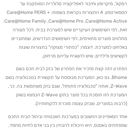
רמקול, מיקרופון וחיבור לאפליקציה סלולרית המותקנת על
הסמארטפון. 4 התצורות נקראות בשמות: Care@Home PERS +
Care@Home Family ,Care@Home Pro ,Care@Home Active.
זאת, לפי השימושים העיקריים שיש למערכת בבית. לכל תצורה
מתלווים מוצרים מתאימים, לפי השימושים הנדרשים, שמחוברים
באלחוט למערכת. דוגמה: "כפתורי מצוקה" בתצורות שונות
לקשישים ולילדים, שיש להשגיח עליהם מרחוק.
הפתרון הזה קצת מזכיר את הפתרון של בזק לבית חכם בשם
Bhome. גם כאן, המערכת מבוססת על תקשורת בטכנולוגיה בשם
Z-Wave, אותה "טכנולוגיה פתוחה", שגם בזק משתמשת בה. כך,
המערכת הזו תומכת בכל מוצר בתקן Z-Wave הנמצא בשוק
(לרבות במוצרים, שבזק עצמה מוכרת ללקוחותיה).
אחד המאפיינים החשובים במערכות האבטחה וניהול הבית החכם
שמפתחים באסנס, היא היכולת להבחין בין בני אדם לחיות מחמד,