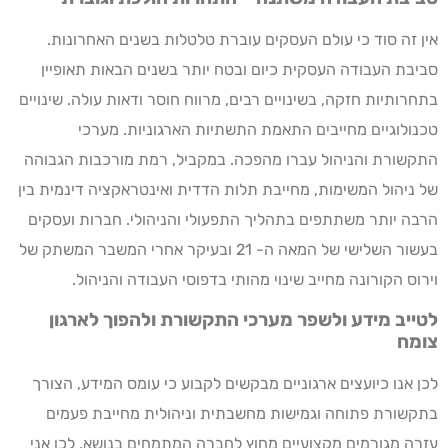
אין זה סוד כי עולם העסקים עוברת טלטלות בשנים האחרונות.
סביבת העבודה העסקית כיום ובטח יותר בשנים הבאות תאופיין
בתחרותיות חזקה, בשינויים רבים, מרווח חוסר ודאות עולה. שינויים
טכנולוגיים מחייבים התאמת התשתיות הארגוניות. מערכי
התקשורת והניהול עברו מהפכה. במקביל, רמת מורכבות הגבוהה
של ניהול המשימות, מחייבת תלות הדדית ואינטראקציה דינמית בין
הרבה יותר משתתפים בתהליך התפעולי והניהולי. חברות ועסקים
בעשור השלישי של המאה ה- 21 ובעיקר אחרי המשבר המשתק של
וירוס הקורונה מחייב שינוי מהותי בדפוסי העבודה והניהול.
לטייב מידע ולשפר מערכי התקשורת ולהפוך לארגון
צומח
לכן אנו כיועצים ארגוניים מבקשים לקבוע כי עומס המידע, הצורך
בתקשורת פתוחה וגמישות מחשבתית וניהולית מחייבת פעמים
עזרה מגורמים מקצועיים מחוץ לחברה המתמחים בנושא. לכן אני