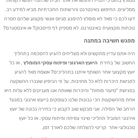
ממולץ בחום כי תסיירו וחפשו את אתר הבית שלהם? חפשו לקוחות
ממליצים. החיפוש באינטרנט והרשתות החברתיות מביא למידע רב.
דעו לכם כי מאד לא מומלץ להימנע מגיוס אנשי מקצוע שלהם חסרה
נוכחות מקצועית באינטרנט. לא מספיק דף פייסבוק? או אינסטגרם?
מפגש חשיבה במתנה
היה אתם עדיין מתקשים ולא מצליחים להגיע להסכמה בתהליך
החשוב של בחירת
היועץ הארגוני ופיתוח עסקי המומלץ
, או כל
יועץ מקצועי אחר השותף איתנו בתהליכים? אשמח מאד להגיע
לפגישת היכרות ללא כל מחויבות. על פי הניסיון שצברו ההשקעה
בפגישת "סיעור מוחות" והיכרות שאותה אנו מעניקים ללא עלות היא
אחת מההשקעות הכי נבונות שלנו כעוסקים בייעוץ ארגוני במנעד
הרחב של המילה. אני מבקש שוב לקבוע כי בחירה נכונה של יועץ
אירגוני המוביל תהליכי שינוי צמיחה ופיתוח עסקי, או כל יועץ
טכנולוגי אחר קריטי להצלחה שלכם לאורך זמן.