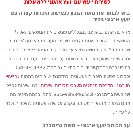
לשיחת ייעוץ עם יועץ ארגוני ללא עלות
בואו לבחור את מועד הנכון לפגישת היכרות קצרה עם
יועץ ארגוני בכיר
אז איפה אתם כבעלים, כמנכ"לים פוגשים את הנושאים האלה?
הנושאים החשובים שמתמקדים בשיפור הערכות הארגון לאתגרים
של המחר? היה והנושא נמצא על סדר היום הניהולי אצלכם בחברה
ומבקשים לשמוע עוד… בואו נשוחח על כוס קפה. כעת, זהו המקום
להציע לכם להתקשר ישירות למשה גרימברג 054-4814332
ולקבוע פגישת היכרות ראשונית. להזמנת
שירותים בתחומי
:
הייעוץ
הארגוני, הדרכת מנהלים מערכי מכירות ושירות
.
פנו ישירות למייל
של משה גרימברג- abc@nihul4u.co.il כתבו בכמה מילים מה
אתם מצפים מתהליך משותף ונקבע פגישה ראשונית להיכרות וללא
כל עלות.
על הכותב יועץ ארגוני – משה גרימברג