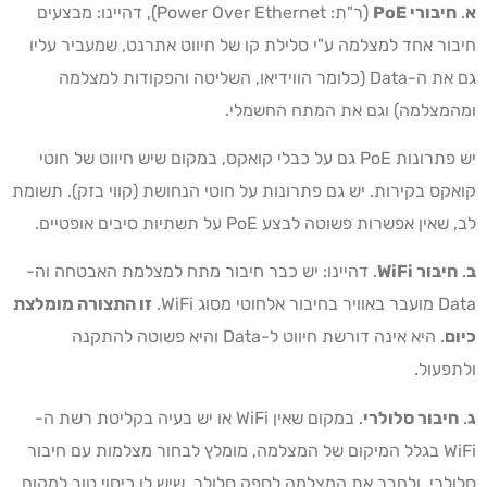
א
.
חיבורי
PoE
(ר"ת: Power Over Ethernet), דהיינו: מבצעים
חיבור אחד למצלמה ע"י סלילת קו של חיווט אתרנט, שמעביר עליו
גם את ה-Data (כלומר הווידיאו, השליטה והפקודות למצלמה
ומהמצלמה) וגם את המתח החשמלי.
יש פתרונות PoE גם על כבלי קואקס, במקום שיש חיווט של חוטי
קואקס בקירות. יש גם פתרונות על חוטי הנחושת (קווי בזק). תשומת
לב, שאין אפשרות פשוטה לבצע PoE על תשתיות סיבים אופטיים.
ב
.
חיבור
WiFi
. דהיינו: יש כבר חיבור מתח למצלמת האבטחה וה-
Data מועבר באוויר בחיבור אלחוטי מסוג WiFi.
זו התצורה מומלצת
כיום
. היא אינה דורשת חיווט ל-Data והיא פשוטה להתקנה
ולתפעול.
ג
.
חיבור סלולרי
. במקום שאין WiFi או יש בעיה בקליטת רשת ה-
WiFi בגלל המיקום של המצלמה, מומלץ לבחור מצלמות עם חיבור
סלולרי, ולחבר את המצלמה לספק סלולר, שיש לו כיסוי טוב למקום