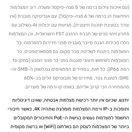
(עם איכות צילום ברמה של 5 מגה-פיקסל ומעלה. רוב המצלמות
החדשות הן ברמה של 6 מגה-פיקסל), עם אנליטיקה מובנית (אין
צורך בטעינת תוכנה חיצונית), מגיעות עם יכולות AI בשילוב עם
פתרון זיהוי פנים של חברת ההזנק FST הישראלית, וכן המצלמות
הללו מכילות הגנת סייבר מובנית מפני חדירות למצלמות. כל
המצלמות ניתנות לשליטה מכל מקום, גם מסמארטפונים. כל
המצלמות לשימוש חיצוני מוגנות בפני כל פגעי הטבע (בתקן עד
רמת IP66). כל זאת, במחירים המתאימים גם לשוק ה-SMB וה-
SME. לטענת גטר, מחירים של מובוטיקס זולים בכ-60%
מהמתחרה הכי קרוב אליהם, באותו קו ורמה של מוצרים.
יודגש, שכיום אין יותר רכישת מצלמות אבטחה, שאינן דיגיטליות
ותומכות ב-IP ורמת המצלמות מומלצת שתהיה 4K, כאשר חיבורי
החשמל למצלמות נעשים בגישת ה-PoE והחיבורים המקובלים
ביותר של המצלמות לעסק הם באלחוט (WiFi) או ברשת מקומית