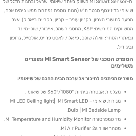
ה-MI Smart Sensor משווק באתר שיאומי ישראל ובחנות הדגל של
שיאומי בדיזינגוף סנטר ת"א (חנות נוספת נפתחת ממש בימים אלה,
הפעם לתושבי הצפון, בקניון עופר – קריון, בקריית ביאליק) ואצל
המשווקים המורשים: KSP, מחסני חשמל, אייבורי, שופ-מיינד
ובאתרי הסחר: וואלה שופס, פי אלף, לאסט פרייס, אולסייל, גרופון
וביג דיל.
המפרט הטכני של
MI Smart Sensor
ומוצרים
משלימים
מוצרים הניתנים לחיבור אל ערכת הבית החכם של שיאומי:
מצלמות אבטחה ביתיות 1080°/360° של שיאומי.
מנורות שיאומי – Mi LED Ceiling light| Mi Smart LED
Bulb | Mi Bedside Lamp.
מד טמפרטורה Mi Temperature and Humidity Monitor.
מטהר אוויר Mi Air Purifier 2s.