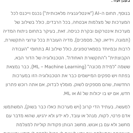
בענן ועוד.
בנוסף, תחום ה-AI ("אינטליגנציה מלאכותית") נכנס וייכנס לכל
המערכות של מצלמות אבטחה, בכל הרבדים, כולל בשילוב של
מערכות אינטרקום ובקרת כניסה. זאת, בעיקר בתחום ניתוח המדיה
(תמונה, וידיאו, קול, מסמכים), מדיה העוברת בכל ערוצי התקשורת,
לרבות ובמיוחד בסמארטפונים, כולל שילוב AI בתחומי "העבודה
הקבוצתית" ו"התקשורת האחודה". הטכנולוגיה של הדור הבא,
ששמה "למידת מכונה" (ML – Machine Learning), כבר נמצאת
בפתח ויש ספקים המיישמים כבר את הטכנולוגיה הזו במערכות
החדשות, שהם מספקים לשוק. מומלץ לבדוק, אם אתה רוכש פתרון
חדש, אם יש בו יכולות של AI או ML.
למעשה, בעתיד הדי קרוב (ויש מערכות כאלו כבר בשוק), המשתמש:
אדם פרטי, לקוח, מנהל או עובד, לא ידע ולא ירגיש, שהוא מדבר עם
מחשב ולא עם בן אנוש, מחשב הנותן פקודות קוליות למצלמת