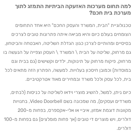
למה תחום מערכות האזעקה הביתיות התמזג לתוך
מערכת בית חכם?
טכנולוגיית "הבית, המשרד והעסק החכם" היא אחד התחומים
הצומחים בעולם כיום והיא מביאה איתה פתרונות טובים לצרכים
בסיסיים ומהותיים לצרכן כגון: הגדלת השליטה, האבטחה והביטחון,
גם מרחוק, שליטה על הבית \ המשרד \ העסק וצפייה על הנעשה בו
מרחוק, פיקוח מרחוק על תינוקות, ילדים וקשישים (גם בבית וגם
במוסדות) וכמובן חיסכון בעלויות. למעשה, הפתרון הזה מתאים לכל
בית, לכל עסק ולכל משרד ובמחירים מאוד אטרקטיביים.
כיום ניתן, למשל, להשיג מוצרי וידאו לשליטה על כניסות (לבתים,
משרדים ועסקים), מה שמכונה בשם Video Doorbell, בחנויות
מקוונות דוגמת אמזון, איביי או אלי-אקספרס, בפחות מ-200
דולרים, ויש מוצרים די טובים (אך פחות מומלצים) גם בפחות מ-100
דולרים.