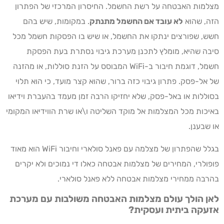
מצלמות האבטחה על רשת החשמל. החיסרון המרכזי של הפתרון
הזה, שהוא
לא עובד אם החשמל מתנתק
. במקומות, שיש בהם
חשש, שפורצים ינתקו את החשמל, או שיש בו הפסקות חשמל מכל
סיבה שהיא, מומלץ לתכנן מערכת גיבוי נסתרת בעת הפסקת
חשמל, דוגמת חיבור ב-WiFi המבוסס על הזנת סוללות, או מהזנה
של אל-פסק. פתרון גיבוי כזה ברור, שהוא קצר מועד, כי הוא תלוי
בסוללות או באל-פסק, שלא יחזיקו הרבה זמן מעמד בהעברת וידיאו
באיכות מכל המצלמות אל מוקד השליטה ו\או שרת הווידיאו המקומי
או שבענן.
בגלל שהפתרון של מצלמה עם פאנל סולארי וחיבור WiFi הוא מאוד
פופולרי, המחירים של מצלמות אבטחה כאלו די נמוכים ולא יקרים
בהרבה ממחירי מצלמות אבטחה ללא פאנל סולארי.
לאן הולך עולם מצלמות האבטחה משולבות עם מערכת
אזעקה ביתית ועסקית?