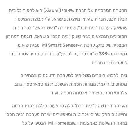
המטרה המרכזית של חברת שיאומי (Xiaomi) היא להפוך כל בית
לבית חכם. חברת שיאומי מיוצגת בישראל ע"י קבוצת המילטון,
שהשיקה ערכת "בית חכם", שמתחרה "ראש בראש" בפתרונות
המובילים הנמצאים כבר בשוק "בית חכם" בישראל, דוגמת הפתרון
המצליח של בזק, ערכת ה-MI Smart Sensor מבית שיאומי
נמכרת
ב-399 ש"ח
בלבד, כולל מע"מ. בהחלט מחיר אטרקטיבי
למערכת כזו חכמה.
ניתן לרכוש מוצרים משלימים למערכת הזו, גם כן במחירים
מגוחכים, דוגמת מנורות חכמות הנשלטות מהסמארטפון, נתב
אלחוטי חכם, מצלמת אבטחה חכמה, ועוד.
הערכה החדשה ל"בית חכם" קלה לתפעול וכוללת רכזת חכמה
וחיישנים המקושרים אלחוטית ומאפשרים יצירת מערכת "בית חכם"
מלאה הנשלטת באמצעות יישומוןMi Home הנטען על כל