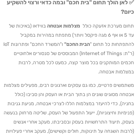
✅ לאן הולך תחום "בית חכם" ובמה כדאי ורצוי להשקיע
כיום?
תחום מערכת אזעקה כולל
מצלמות אבטחה
בווידאו (באיכות של
עד 5 או אף 6 מגה פיקסל ויותר) מתפתח במהירות במקביל
להתפתחות כל תחום "
הבית החכם
"
ו"המשרד החכם" ופתרונות IoT
(ר"ת: Internet of Things) המבוססים של סנסורים אלחוטיים
חכמים המותקנים בכל מוצר קצה, כמעט לכל מטרה, לרבות
במצלמות אבטחה.
משתמשים פרטיים, כמו גם עסקים וארגונים רבים, מפעילים מצלמות
אבטחה מסוגים שונים הן בתוך הבית או העסק והן סביבו (כולל
בחניה), כדי להיעזר במצלמות הללו לצרכי אבטחה, מניעת גניבות
(פנימיות וחיצוניות), ייעול התפעול של העסק, שליטה מרחוק בנעשה
בעסק, תיעוד התרחשויות בעסק ובסביבתו, מעקב אחרי אנשים
(לרבות השגחה על תינוקות, חולים וקשישים), מעקב אחרי פעילויות