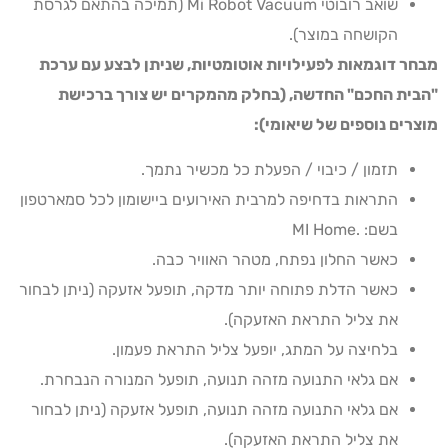
שואב רובוטי Mi Robot Vacuum (תמיכה בהתאם לגרסת
הקושחה במוצר).
מבחר דוגמאות לפעילויות אוטומטיות, שניתן לבצע עם ערכת
"הבית החכם" החדשה, (בחלק מהמקרים יש צורך ברכישת
מוצרים נוספים של שיאומי):
תזמון / כיבוי / הפעלת כל מכשיר נתמך.
התראות בדחיפה למרבית האירועים ביישומון לכל סמארטפון
בשם: .MI Home
כאשר החלון נפתח, מטהר האוויר כבה.
כאשר הדלת פתוחה יותר מדקה, תופעל אזעקה (ניתן לבחור
את צליל התראת האזעקה).
בלחיצה על המתג, יופעל צליל התראת פעמון.
אם גלאי התנועה מזהה תנועה, תופעל המנורה הנבחרת.
אם גלאי התנועה מזהה תנועה, תופעל אזעקה (ניתן לבחור
את צליל התראת האזעקה).