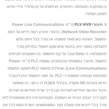
בו מותקנת המצלמה. החיסרון: יש לשלם על קו סלולרי מידי חודש.
לספק הסלולר.
ד
.
חיבורי
NVR
PLV
(ר"ת: Power Line Communications
Network Video Recorder), כלומר: פתרון רשת וידיאו על רשת
החשמל. השיטה כאן מאוד פשוטה: אין צורך בכל חיווט חדש
למצלמה באשר היא, בתנאי שיש שקע חשמלי במרחק סביר
מהמצלמה. ה-Data עובר על קווי החשמל, בין השקעים הקיימים
לחשמל. מדובר במשפחה טכנולוגית, ששמה PLC (ר"ת: Power
Line Communications), שכוללת מתאמי PLC לשקעי החשמל
ומצלמות אבטחה תואמות ל-PLC. על חוטי החשמל ניתן להעביר
וידיאו באיכות HD ומעלה, בקידוד H.264 דו-כיווני. זה מאפשר
חיבור נוח של הווידיאו לשירותי ענן (דרך שרת הווידיאו או ישירות
לענן דרך הנתב הביתי או העסקי). הקונפיגורציה היא אוטומטית ללא
צורך בכל ידע או איזו פעולה מצד המשתמשים: השרת מוצא לבד את