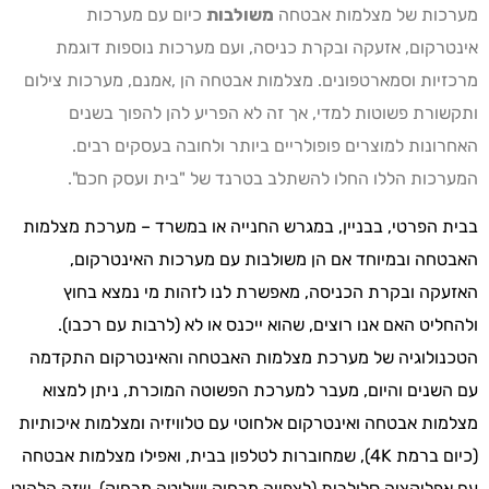
מערכות של מצלמות אבטחה
משולבות
כיום עם מערכות
אינטרקום, אזעקה ובקרת כניסה, ועם מערכות נוספות דוגמת
מרכזיות וסמארטפונים. מצלמות אבטחה הן ,אמנם, מערכות צילום
ותקשורת פשוטות למדי, אך זה לא הפריע להן להפוך בשנים
האחרונות למוצרים פופולריים ביותר ולחובה בעסקים רבים.
המערכות הללו החלו להשתלב בטרנד של "בית ועסק חכם".
בבית הפרטי, בבניין, במגרש החנייה או במשרד – מערכת מצלמות
האבטחה ובמיוחד אם הן משולבות עם מערכות האינטרקום,
האזעקה ובקרת הכניסה, מאפשרת לנו לזהות מי נמצא בחוץ
ולהחליט האם אנו רוצים, שהוא ייכנס או לא (לרבות עם רכבו).
הטכנולוגיה של מערכת מצלמות האבטחה והאינטרקום התקדמה
עם השנים והיום, מעבר למערכת הפשוטה המוכרת, ניתן למצוא
מצלמות אבטחה ואינטרקום אלחוטי עם טלוויזיה ומצלמות איכותיות
(כיום ברמת 4K), שמחוברות לטלפון בבית, ואפילו מצלמות אבטחה
עם אפליקציה סלולרית (לצפייה מרחוק ושליטה מרחוק), שזה הלהיט