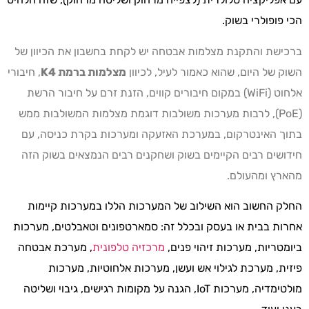
הכי פופולרי בשוק.
ברכישת והתקנת מצלמות אבטחה יש לקחת בחשבון את הכיוון של
השוק של היום, שהוא כאמור לעיל, לכיוון
מצלמות ברמת
4
K
, חיבורי
אלחוט (WiFi) במקום חיבורים קווים, הזנת זרם על חיבור הרשת
(PoE), לרבות מערכות משולבות דוגמת מצלמות המשולבות ממש
בתוך האינטרקום, במערכת האזעקה ומערכות בקרת כניסה, עם
חידושים רבים הקיימים בשוק ושחקנים רבים הנמצאים בשוק הזה
מהארץ ומהעולם.
החלק החשוב הוא השילוב של המערכות הללו במערכות קיימות
אחרות בבית או בעסק ובכלל זה: סמארטפונים וטאבלטים, מערכות
ביומטריות, מערכות זיהוי פנים,
מרכזיה טלפונית
, מערכת אבטחה
פיזית, מערכת לגילוי אש ועשן, מערכות אלחוטיות, מערכות
מולטימדיה, מערכות IoT, הגנה על מקומות רגישים, גיבוי ושליטה