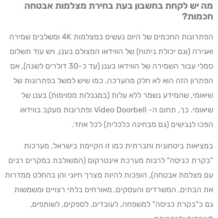
מה יש לקחת בחשבון בעת בחירת מצלמות אבטחה
חכמות?
הפתרונות החכמים של היום נעשים במצלמות 4K ומשלבים שמירה
ואגירה (וגם יכולת ניתוח) של הווידאו המצולם בענן, ויש עוד תשלום
סמלי עבור השמירה של הווידאו בענן (עד כ-30 דולרים לשנה), אם
הפתרון הזה הוא לא חלק מהערכה, כמו שיש למשל בפתרונות של
שיאומי, שהמידע נשמר ללא עלות (במגבלות מסוימות) בענן של
שיאומי. כך, תחום ה- Video Doorbell ופתרונות מעקב בווידאו
הפכו לנגישים (גם מבחינה כלכלית) לכל אחד.
במציאות ביטחונית וחברתית כמו זו הקיימת בישראל, מערכות
"בקרת כניסה" לרבות מערכת אינטרקום (המשולבת במקרים רבים
עם מצלמת אבטחה), הופכות להיות מצרך חיוני והן בהחלט ממדרות
את הבתים, המשרדים והעסקים, מאורחים בלתי רצויים ומשמשות
גם כ"בקרת כניסה" למשפחה, לעובדים, לספקים, לשותפים,