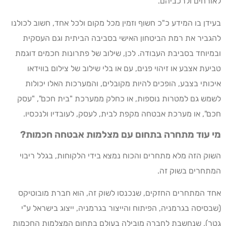
לאורחים ולרכביהם.
בעידן בו המידע כ"כ חשוף וזמין מכל מקום ולכל אחד, חשוב לכולנו
להגביר את רמת הביטחון האישי בסביבה הביתית וגם העסקית
ובמיוחד בסביבת העבודה. לכן, שילוב של פתרונות חכמים דוגמת
טביעת אצבע או זיהוי פנים, עם או בלי שילוב של צילום בווידאו
איכותי בצבע, הופכים להיות מקובלים, והמערכות האלו יכולות
לשמש גם למטרות נוספות, או כחלק ממערכת "בית חכם", "עסק
חכם", או מערכת אבטחה מקפת לבית, לעסק, לעובדיו ולנכסיו.
מי עוד מתחרה בתחום עם מצלמות אבטחה חכמות?
השוק הזה מלא מתחרים והכוח נמצא בידי הלקוחות, בגלל ריבוי
המתחרים בשוק זה.
אחד המתחרים החזקים, שנכנסו לשוק זה, הוא חברת מובוטיקס
(שבסיסה בגרמניה, הפיתוח והייצור בגרמניה, ייצוג בישראל ע"י
גטר), שנחשבת לחברה מובילה בעולם בתחום המצלמות החכמות