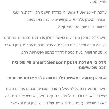
סמארטפון.
ערכת ה-MI Smart Sensor כוללת חיישני חלון ודלת, חיישני
תנועה ומפסק אלחוטי, שמקושרים לרכזת באמצעות
פרוטוקול אלחוטי מסוג ZigBee.
חיישני דלת וחלון מתריעים כאשר החלון או הדלת נפתחים, בהתקנה
פשוטה וקלה ומאפשרים הפעלת מוצרים חכמים אחרים, כגון תאורה
או מטהר אוויר, בעת כניסה לחדר במגוון אפשרויות רחב.
מרכיבי מערכת אזעקה
MI Smart Sensor
של בית
חכם של שיאומי
א. חיישן תנועה –
מאפשר גילוי תנועה של בני אדם וחיות מחמד
חיישן התנועה מסוגל להפעיל תאורה ומוצרים חכמים אחרים מבית
שיאומי, כאשר חולפים על פניו. בנוסף, החיישן משמיע צליל התראה
כאשר חולפים על פניו. גודלו הפיזי של החיישן קטן ונוח ומאפשר