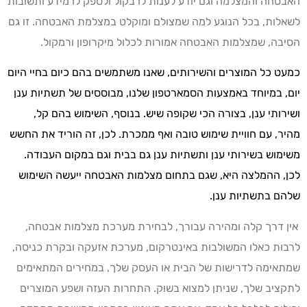
האבטחה והמצלמה וגם יודע לענות לו בקול ולספק לו מידע ותשובות
לשאלות, בכל הנוגע למה שמצולם ומוקלט במצלמת האבטחה. זו גם
הסיבה, שמצלמות האבטחה אמורות לכלול מיקרופון ורמקול.
כמעט כל המוצרים והשירותים, שאנו משתמשים בהם כיום בחיי היום
יום, במיוחד באמצעות הסמארטפון שלנו, מבוססים של תשתיות ענן
ושירותי ענן, בצורה הכי שקופה שיש. בנוסף, השימוש בהם קל,
מהיר, עם חוויית שימוש טובה ואף ממכרת. לכן, זה הוריד את החשש
משימוש בשירותי ענן ותשתיות ענן גם בבית וגם במקום העבודה.
לכן, ההמלצה היא, שגם בתחום מצלמות האבטחה ייעשה השימוש
שלהם בתשתיות ענן.
אין דרך קלה ומהירה עבורך, לבחירת מערכת מצלמות אבטחה,
לרבות כאלו המשולבות באינטרקום, מערכת אזעקה ובקרת כניסה,
שמתאימה לדרישות של הבית או העסק שלך, במחירים המתאימים
לתקציב שלך, שניתן למצוא בשוק. התחרות העזה ושפע המוצרים