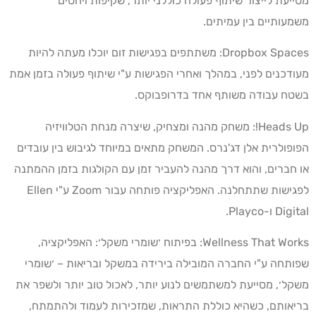
מסייעת לייצור שיתוף פעולה כוללני יותר, שקיפות ויחסים
משמעותיים בין עמיתים.
Dropbox Spaces: משתתפים בפגישות זום יוכלו מעתה להיות
מעודכנים לפני, במהלך ואחרי הפגישות ע"י שיתוף פעולה בזמן אמת
בשטח עבודה משותף אחד בדרופבוקס.
Heads Up!: משחק מהנה ומצחיק, שיצרה מנחת הטלוויזיה
הפופולרית אלן דג'נרס. המשחק מתאים במיוחד לגיבוש בין עובדים
או חברים, והוא דרך מהנה להעביר זמן עם הקולגות בזמן ההמתנה
לפגישות שתתחלנה. האפליקציה פותחה עבור Zoom ע"י Ellen
Digital ו-Playco.
Wellness That Works: בפיתוח ׳שומרי משקל׳: האפליקציה,
שפותחה ע"י החברה המובילה בירידה במשקל ובריאות – ׳שומרי
משקל׳, מסייעת למשתמשים לנוע יותר, לאכול טוב יותר ולשפר את
בריאותם, כשהיא כוללת התראות, שמזכירות לעמוד ולהתמתח,