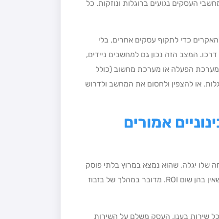
שביהם וכמחצית ממחשבי העסקים נגועים ברוגלות ונוזקות. כל
האקרים כדי לתקוף עסקים אחרים, בלי
רכו. המצב הזה נכון גם למחשבים ניידים,
מערכת הפעלה או מערכת מחשוב (כולל
וגלות, או להצפין ולחסום את המחשב ולדרוש
נוניים אמורים
 שלו יגלה, שהוא נמצא במרוץ בלתי פוסק
ויקר כשידו תהיה תמיד על התחתונה. דהיינו: מדובר בהשקעות, שאין בהן שום ROI. מדובר במהלך של בזבוז
כל שירות בענן, העסק משלם על השירות