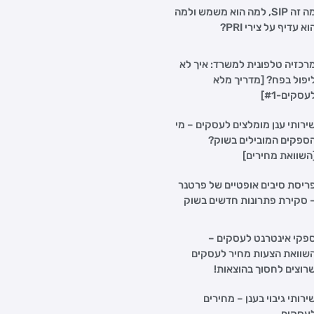
מה זה SIP, למה הוא משמש ולמה
וא עדיף על צירי PRI?
רכזיה טלפונית למשרד: איך לא
יפול בפח? [מדריך מלא
עסקים-#1]
ירותי ענן מומלצים לעסקים – מי
ספקים המובילים בשוק?
השוואת מחירים]
ריסת סיבים אופטיים של פרטנר
 סקירת פתרונות חדשים בשוק
פקי אינטרנט לעסקים –
שוואת הצעות מחיר לעסקים
רוצים לחסוך בהוצאות!
ירותי גיבוי בענן – מחירים
עסקים