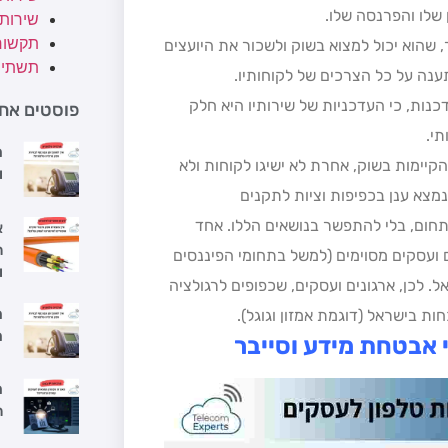
 שלו והפרנסה שלו.
שירות
תקשור
 שהוא יכול למצוא בשוק ולשכור את היועצים
תשתיו
נה על כל הצרכים של לקוחותיו.
נות, כי העדכניות של שירותיו היא חלק
פוסטים אחר
י.
מ
הקיימות בשוק, אחרת לא ישיגו לקוחות ולא
ו
נמצא ענן בכפיפות וציות לתקנים
 תחום, בלי להתפשר בנושאים הללו. אחד
א
ה
ם ועסקים מסוימים (למשל בתחומי הפיננסים
ו
. לכן, ארגונים ועסקים, שכפופים לרגולציה
מ
ות בישראל (דוגמת אמזון וגוגל).
מ
 אבטחת מידע וסייבר
מ
ה