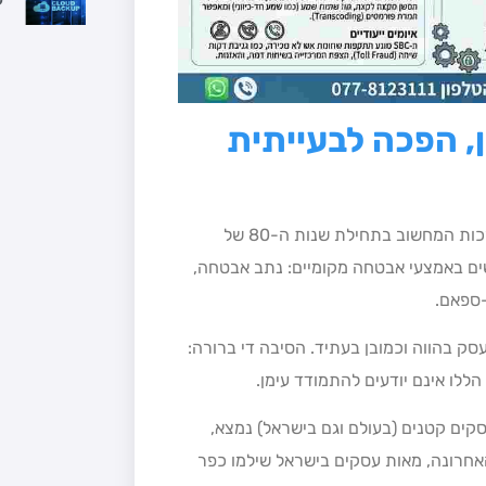
, הפכה לבעייתית
שירותי אבטחת מידע קיימים מאז שהתגלה הווירוס הראשון במערכות המחשוב בתחילת שנות ה-80 של
 העסקים הקטנים והבינוניים (SMB) משתמשים באמצעי אבטחה מקומיים: נתב אבטחה,
סק בהווה וכמובן בעתיד. הסיבה די ברורה:
ללו אינם יודעים להתמודד עימן.
ים קטנים (בעולם וגם בישראל) נמצא,
 האחרונה, מאות עסקים בישראל שילמו כפר