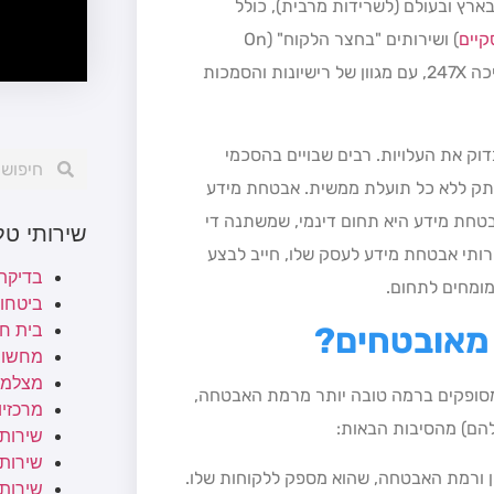
רץ ובעולם (לשרידות מרבית), כולל
קיים
) ושירותים "בחצר הלקוח" (On
Premise), ולחלקן יש פריסה פיזית בשטח של טכנאי שירות לתמיכה 247X, עם מגוון של רישיונות והסמכות
דוק את העלויות. רבים שבויים בהסכמי
עתק ללא כל תועלת ממשית. אבטחת מידע
טחת מידע היא תחום דינמי, שמשתנה די
שירותי ט
רותי אבטחת מידע לעסק שלו, חייב לבצע
בדיקת
מומחים לתחום.
ביטחו
 מאובטחים?
בית ח
מחשוב
מצלמו
מסופקים ברמה טובה יותר מרמת האבטחה,
מרכזיות
להם) מהסיבות הבאות:
שירותי
שירותי 
ן ורמת האבטחה, שהוא מספק ללקוחות שלו.
שירות