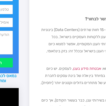
פשר לבחור?
כיום, יש מגוון רחב של ספקי שירותים בענן בישראל, עם למעלה מ-15 חוות שרתים (Data Centers) בינוניות
ענן ללקוחות העסקיים בישראל, בכל
ות בשוק שירותי הענן המקומיים, אפשר למצוא כיום
הענן בישראל ובכלל זה: בזק בינלאומי,
ת
א:
אבטחת מידע בענן
, לעסקים. יש כיום
נמאס לכם
במיוחד בין אלה של בינת עסקים לחברת
ומח
זה, יש שפע של מתחרים גדולים וקטנים יותר (יחסית),
ת מלא בשירותי ענן, כבר בעשור הקודם), אך כיום