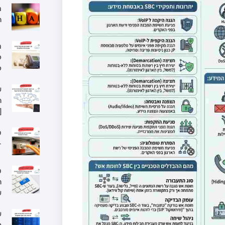
ה
מ
ל
ל
ש
ה
[
פ
–
ס
ה
ש
ש
ל