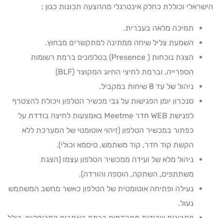
הישראלי וכוללת כחלק אינטרגלי מההצעה תכונות כגון :
תמיכה מלאה בעברית.
השמעת צליל שיחה ממתינה למתקשרים מבחוץ.
הצגת נוכחות ( Presence) בטלפונים ברמת רשומות
הספרייה, וברמת לחיצי החיוג המקוצר (BLF)
ניהול של עד 8 שיחות במקביל.
סנכרון יומן הפגישות על גבי מכשיר הטלפון ויכולת להצטרף
לפגישת WEB חדר Meetme באמצעות לחיצה בודדת על
כפתור במכשיר הטלפון (זיהוי אוטומטי של המערכת ללא
הקשת קוד חדר, קוד משתמש, סיסמא וכולי).
ניהול מלא של ועידה ממכשיר הטלפון עצמו (הצגת
משתתפים, השתקה, הוספה והורדה).
נעילה ופתיחה אוטומטית של הטלפון כאשר מחשב המשתמש
נעול.
פתרונות שרידות מתקדמים ברמת האתרים המרוחקים. כולל