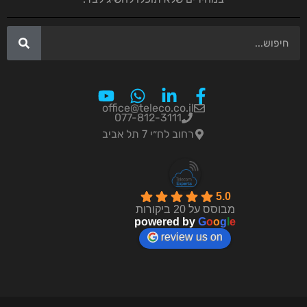
office@teleco.co.il
077-812-3111
רחוב לח״י 7 תל אביב
5.0
מבוסס על 20 ביקורות
powered by
G
o
o
g
l
e
review us on