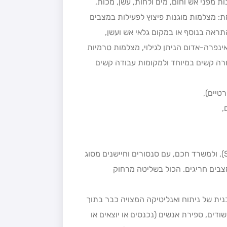
 מפני אש וחום, מים ולחות, עשן, מכות,
מת: מצלמות מוגנות פיצוץ לפעילות במצבים
ראה בנוסף או במקום גלאי אש ועשן,
אינפרה-אדום הניתן לגילוי, מצלמות טרמיות
ורה קשים במיוחד ולמקומות עבודה קשים
טיים),
,
מערכות של מצלמות המותאמות לבית חכם (Smart Home), ולמשרד חכם, עם סנסורים וחיישנים מסוג
יהוי תנועה בבית ומצבים חריגים. הכול בשליטה מרחוק
ית של ניתוח ואנליטיקה המצויה כבר בתוך
ודים, ספירת אנשים (נכנסים או יוצאים או