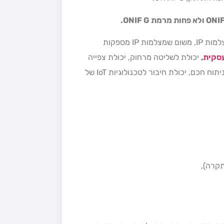
ONIF
ולא פחות מרמת
ONIF G
.
כ"כ, לא מקובל כיום ולא מומלץ לרכוש מצלמות אבטחה, שאינן מצלמות IP, משום שמצלמות IP מספקות
סקית
,
יכולת לשליטה מרחוק, יכולת צפייה
מרחוק בווידיאו בסלולר, יכולת לשליטה באמצעות דפדפן, יכולות ניתוח חכם, יכולת חיבור לטכנולוגיות IoT של
תקרה),