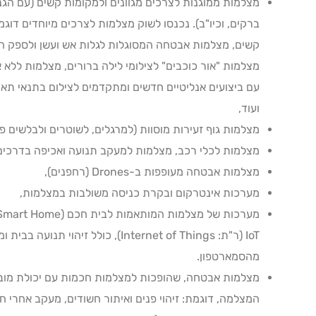
מצלמות ממוגנות לצרכים מגוונים ולמקומות קשים (עם הגנות
ברקים, וכיו"ב). נכנסו לשוק מצלמות לצרכים מיוחדים דוג
קשים, מצלמות אבטחה המסוגלות לגלות אש ועשן ולספק הת
מצלמות "אור כוכבים" לצילומי לילה ברורים, מצלמות ללא 
עם ביצועים אנליטיים חדשים ומתקדמים לצילום בתנאי תא
ועוד,
מצלמות גוף זעירות מוסוות (למרגלים, לשוטרים ולבלשים פר
מצלמות לכלי רכב, מצלמות למעקב תנועה ואכיפה בדרכים
מצלמות אבטחה מעופפות ב-Drones (רחפנים),
מערכות אינטרקום ובקרת כניסה משולבות במצלמות,
IoT (ר"ת: Internet of Things), כולל ז
מהסמארטפון.
מצלמות אבטחה, שהופכות למצלמות חכמות עם יכולת מובנ
המצלמה, דוגמת: זיהוי פנים ואיתור חשודים, מעקב אחרי חש