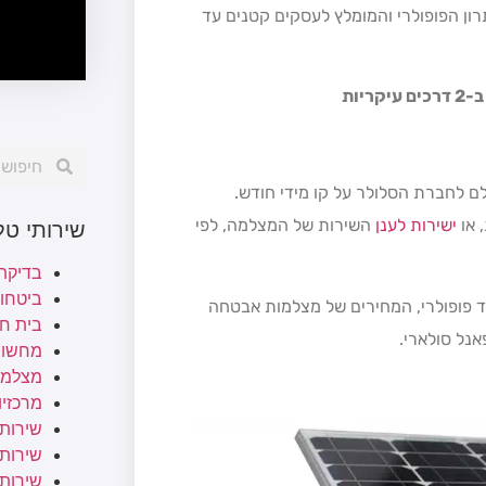
ון הפופולרי והמומלץ לעסקים קטנים עד
יות
ין מודם סלולרי ו-SIM במצלמה ולשלם לחברת הסלולר על קו מידי חודש.
 או
ישירות לענן
השירות של המצלמה, לפי
שירותי ט
בדיקת
ביטחו
מצלמה עם פאנל סולארי וחיבור WIFI הוא מאוד פופולרי, המחירים של מצלמות אבטחה
בית ח
נל סולארי.
מחשוב
מצלמו
מרכזיות
שירותי
שירותי 
שירות