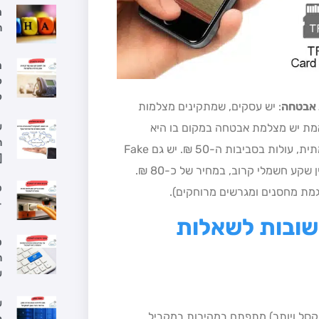
ה
מ
ל
ל
אבטחה
: יש עסקים, שמתקינים מצלמות
ש
 כדי להרתיע, כאילו באמת יש מצלמת אבטחה במקום בו היא
ה
מוצבת. מצלמות דמי כאלו, שראות בדיוק כמו מצלמת אבטחה אמתית, עולות בסביבות ה-50 ₪. יש גם Fake
[
Camera עם פאנל סולארי, שמתאימות להצבה במקומות בהם אין שקע חשמלי קרוב, במחיר של כ-80 ₪.
פ
מת מחסנים ומגרשים מרוחקים).
–
ובות לשאלות
ס
ה
ש
ש
כות של עד 5 או אף 6 מגה פיקסל ויותר) מתפתח במהירות במקביל
ל