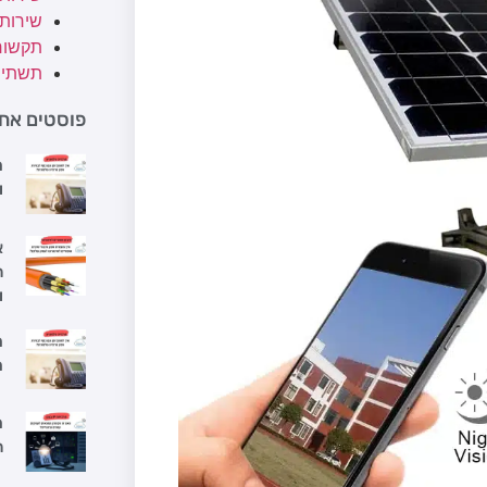
שירות
תקשור
תשתיו
פוסטים אחר
מ
ו
א
ה
ו
מ
מ
מ
ה