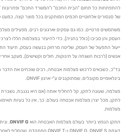
של סנסורים אלחוטיים חכמים המותקנים בכל מוצר קצה, כמעט 
משתמשים פרטיים, כמו גם עסקים וארגונים רבים, מפעילים מצלמו
העסק והן סביבו (כולל בחניה), כדי להיעזר במצלמות הללו לצרכי 
ייעול התפעול של העסק, שליטה מרחוק בנעשה בעסק, תיעוד הת
אנשים (לרבות השגחה על תינוקות, חולים וקשישים), מעקב אחרי פע
בד"כ, כשבאים לרכוש מצלמות אבטחה, רבים שוכחים את הדבר ה
בינלאומיים מקובלים, שמתוקננים ע"י ארגון ONVIF.
מצלמה, שעונה לתקן, קל להחליף אותה (אם היא נגנבת, נשברת
לתקן, מכל יצרן מצלמות אבטחה בעולם. כך, אין כל בעיות תאי
מצלמות.
התקן הנפוץ ביותר בעולם מצלמות האבטחה הוא
ONVIF G
, וני
דוגמת ONVIF Q, ONVIF S ו-ONVIF T המתקדם, שהחליף לאחרונה את תקן ONVIF S.