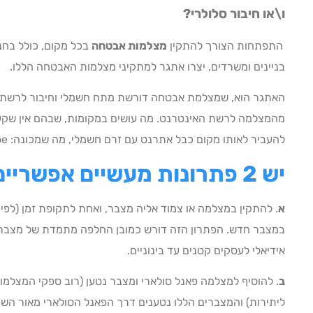
ו\או חיבור סלולרי?
התפתחות הצורך להתקין
מצלמות אבטחה
בכל מקום, כולל בחני
בניינים ומשרדים, יצרו אתגר למתקיני מצלמות האבטחה הללו.
האתגר הוא, שמצלמת אבטחה דורשת מתח חשמלי וחיבור לרשת ה
מהמצלמה לרשת האינטרנט. מה עושים במקומות, שבהם אין שקע
להעביר לאותו מקום כבל אתרנט עם זרם חשמלי, מה שמכונה: Poe (ר"ת: Power Over Ethernet)?
יש 2 פתרונות מעשיים אפשריים
א
. להתקין במצלמה או צמוד אליה מצבר, ואחת לתקופת זמן (לפי
במצבר חדש. הפתרון הזה דורש כמובן החלפה מתמדת של מצברים 
אידיאלי לעסקים קטנים עד בינוניים.
ב
ליתירות) והמצברים הללו נטענים דרך הפאנל הסולארי מאור הש