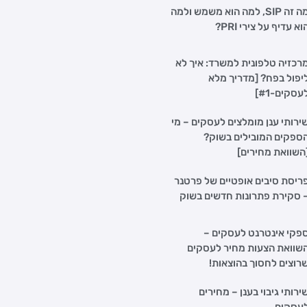
מה זה SIP, למה הוא משמש ולמה
וא עדיף על צירי PRI?
רכזיה טלפונית למשרד: איך לא
יפול בפח? [מדריך מלא
עסקים-#1]
ירותי ענן מומלצים לעסקים – מי
ספקים המובילים בשוק?
השוואת מחירים]
ריסת סיבים אופטיים של פרטנר
 סקירת פתרונות חדשים בשוק
פקי אינטרנט לעסקים –
שוואת הצעות מחיר לעסקים
רוצים לחסוך בהוצאות!
ירותי גיבוי בענן – מחירים
עסקים