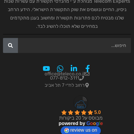
Telecom Experts מנוהלת ע"י מהנדסי תקשורת עם עשרות שנות
ניסיון, החיים ונושמים את שוק התקשורת הישראלי. הידע הרחב
שלנו מבטיח לכם פתרונות תקשורת ומחשוב בענן מתקדמים
במחירים שלא תוכלו להשיג לבד.
office@teleco.co.il
077-812-3111
רחוב לח״י 7 תל אביב
5.0
מבוסס על 20 ביקורות
powered by
G
o
o
g
l
e
review us on